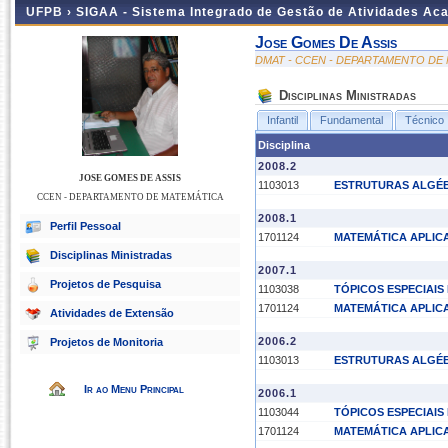
UFPB ›
SIGAA - Sistema Integrado de Gestão de Atividades Ac
Jose Gomes De Assis
DMAT - CCEN - DEPARTAMENTO DE
Disciplinas Ministradas
Infantil
Fundamental
Técnico
Disciplina
2008.2
JOSE GOMES DE ASSIS
1103013
ESTRUTURAS ALGÉ
CCEN - DEPARTAMENTO DE MATEMÁTICA
2008.1
Perfil Pessoal
1701124
MATEMÁTICA APLIC
Disciplinas Ministradas
2007.1
Projetos de Pesquisa
1103038
TÓPICOS ESPECIAIS 
1701124
MATEMÁTICA APLIC
Atividades de Extensão
2006.2
Projetos de Monitoria
1103013
ESTRUTURAS ALGÉ
Ir ao Menu Principal
2006.1
1103044
TÓPICOS ESPECIAIS 
1701124
MATEMÁTICA APLIC