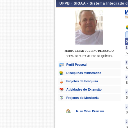
UFPB ›
SIGAA - Sistema Integrado 
M
D
D
2
MARIO CESAR UGULINO DE ARAUJO
S
CCEN - DEPARTAMENTO DE QUÍMICA
2
Perfil Pessoal
S
Disciplinas Ministradas
2
Projetos de Pesquisa
S
Atividades de Extensão
2
S
Projetos de Monitoria
2
Ir ao Menu Principal
S
2
S