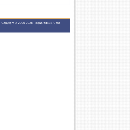
60h
35T56
- Copyright © 2006-2026 | sigaa-6d48877c66-
30h
5M12
60h
46T56
60h
35T56
ESE
30h
6M12
60h
3T6 5T56 3N1
30h
7M12
30h
2N23
30h
3N23
60h
35T56