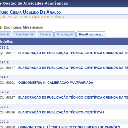
de Gestão de Atividades Acadêmicas
ario Cesar Ugulino De Araujo
QUI - CCEN - DEPARTAMENTO DE QUÍMICA
Disciplinas Ministradas
Infantil
Fundamental
Técnico
Graduação
Pós-Graduação
isciplina
026.1
QUIM0127
ELABORAÇÃO DE PUBLICAÇÃO TÉCNICO-CIENTÍFICA ORIUNDA DA T
024.2
QUIM0127
ELABORAÇÃO DE PUBLICAÇÃO TÉCNICO-CIENTÍFICA ORIUNDA DA T
024.1
QUIM0101
QUIMIOMETRIA III: CALIBRAÇÃO MULTIVARIADA
023.2
QUIM0127
ELABORAÇÃO DE PUBLICAÇÃO TÉCNICO-CIENTÍFICA ORIUNDA DA T
023.1
QUIM0096
ELABORAÇÃO DE PUBLICAÇÃO TÉCNICO-CIENTÍFICA I
022.2
QUIM0100
QUIMIOMETRIA II: TÉCNICAS DE RECONHECIMENTO DE PADRÕES