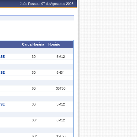
João Pessoa, 07 de Agosto de 2026
Carga Horária
Horário
ESE
30h
5M12
ESE
30h
6N34
60h
35T56
ESE
30h
5M12
30h
6M12
60h
35T56