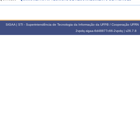
022.1
105103
MÉTODOS AUTOMÁTICOS DE ANÁLISE
SIGAA | STI - Superintendência de Tecnologia da Informação da UFPB / Cooperação UFRN 
021.2
2vpdq.sigaa-6d48877c66-2vpdq |
v26.7.8
QUIM0096
ELABORAÇÃO DE PUBLICAÇÃO TÉCNICO-CIENTÍFICA I
QUIM0101
QUIMIOMETRIA III: CALIBRAÇÃO MULTIVARIADA
021.1
QUIM0100
QUIMIOMETRIA II: TÉCNICAS DE RECONHECIMENTO DE PADRÕES
QUIM0127
ELABORAÇÃO DE PUBLICAÇÃO TÉCNICO-CIENTÍFICA ORIUNDA DA T
020.2
QUIM0101
QUIMIOMETRIA III: CALIBRAÇÃO MULTIVARIADA
020.1
QUIM0096
ELABORAÇÃO DE PUBLICAÇÃO TÉCNICO-CIENTÍFICA I
019.2
QUIM0096
ELABORAÇÃO DE PUBLICAÇÃO TÉCNICO-CIENTÍFICA I
019.1
QUIM0096
ELABORAÇÃO DE PUBLICAÇÃO TÉCNICO-CIENTÍFICA I
QUIM0100
QUIMIOMETRIA II: TÉCNICAS DE RECONHECIMENTO DE PADRÕES