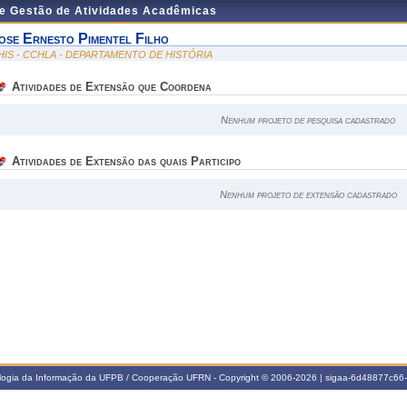
de Gestão de Atividades Acadêmicas
ose Ernesto Pimentel Filho
HIS - CCHLA - DEPARTAMENTO DE HISTÓRIA
Atividades de Extensão que Coordena
Nenhum projeto de pesquisa cadastrado
Atividades de Extensão das quais Participo
Nenhum projeto de extensão cadastrado
ologia da Informação da UFPB / Cooperação UFRN - Copyright © 2006-2026 | sigaa-6d48877c6