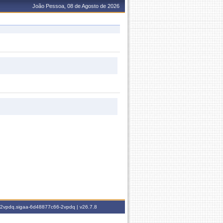
João Pessoa, 08 de Agosto de 2026
6-2vpdq.sigaa-6d48877c66-2vpdq |
v26.7.8