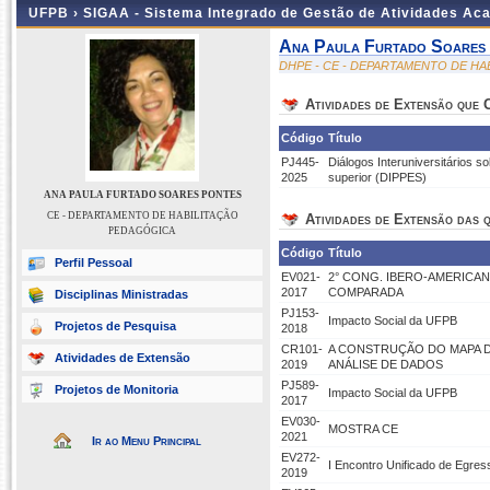
UFPB ›
SIGAA - Sistema Integrado de Gestão de Atividades Ac
Ana Paula Furtado Soares
DHPE - CE - DEPARTAMENTO DE H
Atividades de Extensão que
Código
Título
PJ445-
Diálogos Interuniversitários s
2025
superior (DIPPES)
ANA PAULA FURTADO SOARES PONTES
CE - DEPARTAMENTO DE HABILITAÇÃO
Atividades de Extensão das q
PEDAGÓGICA
Código
Título
Perfil Pessoal
EV021-
2° CONG. IBERO-AMERICANO
2017
COMPARADA
Disciplinas Ministradas
PJ153-
Impacto Social da UFPB
Projetos de Pesquisa
2018
CR101-
A CONSTRUÇÃO DO MAPA D
Atividades de Extensão
2019
ANÁLISE DE DADOS
PJ589-
Projetos de Monitoria
Impacto Social da UFPB
2017
EV030-
MOSTRA CE
2021
Ir ao Menu Principal
EV272-
I Encontro Unificado de Egre
2019