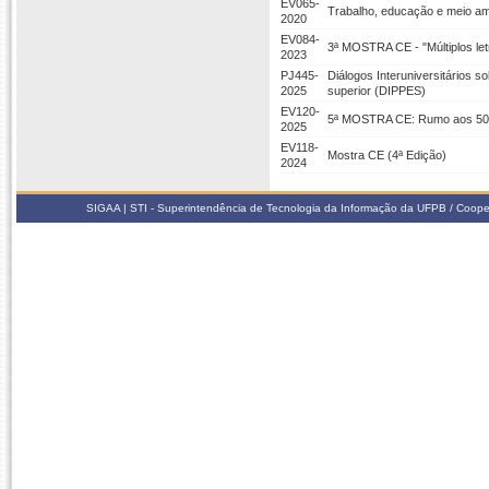
EV065-
Trabalho, educação e meio amb
2020
EV084-
3ª MOSTRA CE - "Múltiplos le
2023
PJ445-
Diálogos Interuniversitários s
2025
superior (DIPPES)
EV120-
5ª MOSTRA CE: Rumo aos 50+
2025
EV118-
Mostra CE (4ª Edição)
2024
SIGAA | STI - Superintendência de Tecnologia da Informação da UFPB / Coope