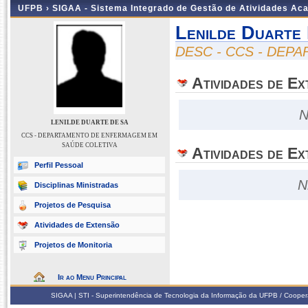
UFPB ›
SIGAA - Sistema Integrado de Gestão de Atividades Ac
Lenilde Duarte
DESC - CCS - DE
Atividades de E
N
LENILDE DUARTE DE SA
CCS - DEPARTAMENTO DE ENFERMAGEM EM
SAÚDE COLETIVA
Atividades de Ex
Perfil Pessoal
N
Disciplinas Ministradas
Projetos de Pesquisa
Atividades de Extensão
Projetos de Monitoria
Ir ao Menu Principal
SIGAA | STI - Superintendência de Tecnologia da Informação da UFPB / Coope