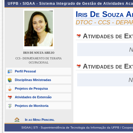
UFPB ›
SIGAA - Sistema Integrado de Gestão de Atividades Ac
Iris De Souza Ab
DTOC - CCS - DEP
Atividades de E
N
IRIS DE SOUZA ABILIO
CCS - DEPARTAMENTO DE TERAPIA
OCUPACIONAL
Atividades de Ex
Perfil Pessoal
N
Disciplinas Ministradas
Projetos de Pesquisa
Atividades de Extensão
Projetos de Monitoria
Ir ao Menu Principal
SIGAA | STI - Superintendência de Tecnologia da Informação da UFPB / Coope