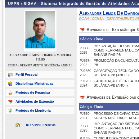
UFPB ›
SIGAA - Sistema Integrado de Gestão de Atividades Ac
Alexandre Lemos De Barros
DCAN - CCHSA - DEPARTAMENTO DE
Atividades de Extensão que
Código
Título
IMPLANTAÇÃO DO SISTEMA
PJ306-
COMO FERRAMENTA DE CA
2025
BANANEIRAS-PB
ALEXANDRE LEMOS DE BARROS MOREIRA
FILHO
PJ867-
PROMOÇÃO DA CUNICULTUR
2022
PB.
CCHSA - DEPARTAMENTO DE CIÊNCIA ANIMAL
PJ1660-
CAPACITAÇÃO TÉCNICA DO
Perfil Pessoal
2025
SOLÂNEA-PB (ANO II)
PJ1262-
CAPACITAÇÃO TÉCNICA DO
Disciplinas Ministradas
2024
SOLÂNEA-PB (ANO I)
Projetos de Pesquisa
Atividades de Extensão das q
Atividades de Extensão
Código
Título
Projetos de Monitoria
PJ550-
PROCESSO DE CAPACITAÇ
2021
SUSTENTABILIDADE DA SU
IMPLANTAÇÃO DO SISTEMA
Ir ao Menu Principal
PJ306-
COMO FERRAMENTA DE CA
2025
BANANEIRAS-PB
PJ133-
CUNICULTURA COMO ATIVI