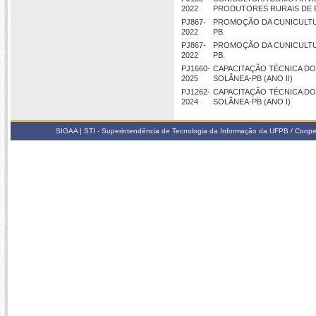
2022
PRODUTORES RURAIS DE 
PJ867-
PROMOÇÃO DA CUNICULTUR
2022
PB.
PJ867-
PROMOÇÃO DA CUNICULTUR
2022
PB.
PJ1660-
CAPACITAÇÃO TÉCNICA DO
2025
SOLÂNEA-PB (ANO II)
PJ1262-
CAPACITAÇÃO TÉCNICA DO
2024
SOLÂNEA-PB (ANO I)
SIGAA | STI - Superintendência de Tecnologia da Informação da UFPB / Coope