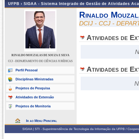
UFPB ›
SIGAA - Sistema Integrado de Gestão de Atividades Ac
Rinaldo Mouzal
DCIJ - CCJ - DEPA
Atividades de E
N
RINALDO MOUZALAS DE SOUZA E SILVA
CCJ - DEPARTAMENTO DE CIÊNCIAS JURÍDICAS
Atividades de Ex
Perfil Pessoal
Disciplinas Ministradas
N
Projetos de Pesquisa
Atividades de Extensão
Projetos de Monitoria
Ir ao Menu Principal
SIGAA | STI - Superintendência de Tecnologia da Informação da UFPB / Coope