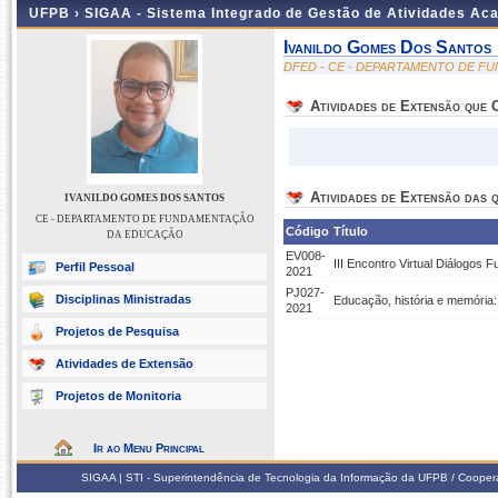
UFPB ›
SIGAA - Sistema Integrado de Gestão de Atividades Ac
Ivanildo Gomes Dos Santos
DFED - CE - DEPARTAMENTO DE 
Atividades de Extensão que
Atividades de Extensão das q
IVANILDO GOMES DOS SANTOS
CE - DEPARTAMENTO DE FUNDAMENTAÇÃO
Código
Título
DA EDUCAÇÃO
EV008-
III Encontro Virtual Diálogos 
Perfil Pessoal
2021
PJ027-
Disciplinas Ministradas
Educação, história e memória:
2021
Projetos de Pesquisa
Atividades de Extensão
Projetos de Monitoria
Ir ao Menu Principal
SIGAA | STI - Superintendência de Tecnologia da Informação da UFPB / Coope