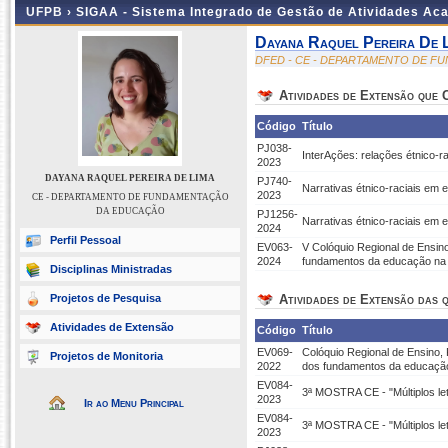
UFPB ›
SIGAA - Sistema Integrado de Gestão de Atividades Ac
Dayana Raquel Pereira De 
DFED - CE - DEPARTAMENTO DE 
Atividades de Extensão que
Código
Título
PJ038-
InterAções: relações étnico-r
2023
DAYANA RAQUEL PEREIRA DE LIMA
PJ740-
Narrativas étnico-raciais em
2023
CE - DEPARTAMENTO DE FUNDAMENTAÇÃO
DA EDUCAÇÃO
PJ1256-
Narrativas étnico-raciais em 
2024
Perfil Pessoal
EV063-
V Colóquio Regional de Ensi
2024
fundamentos da educação na 
Disciplinas Ministradas
Projetos de Pesquisa
Atividades de Extensão das q
Atividades de Extensão
Código
Título
EV069-
Colóquio Regional de Ensino
Projetos de Monitoria
2022
dos fundamentos da educação
EV084-
3ª MOSTRA CE - "Múltiplos le
2023
Ir ao Menu Principal
EV084-
3ª MOSTRA CE - "Múltiplos le
2023