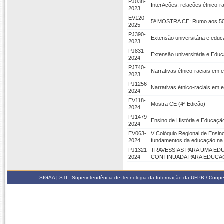
PJ038-
InterAções: relações étnico-r
2023
EV120-
5ª MOSTRA CE: Rumo aos 50+
2025
PJ390-
Extensão universitária e educa
2023
PJ831-
Extensão universitária e Educ
2024
PJ740-
Narrativas étnico-raciais em
2023
PJ1256-
Narrativas étnico-raciais em 
2024
EV118-
Mostra CE (4ª Edição)
2024
PJ1479-
Ensino de História e Educação
2024
EV063-
V Colóquio Regional de Ensi
2024
fundamentos da educação na 
PJ1321-
TRAVESSIAS PARA UMA ED
2024
CONTINUADA PARA EDUCA
SIGAA | STI - Superintendência de Tecnologia da Informação da UFPB / Coope