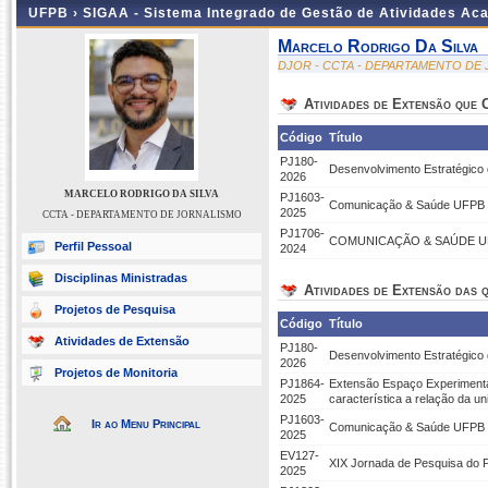
UFPB ›
SIGAA - Sistema Integrado de Gestão de Atividades Ac
Marcelo Rodrigo Da Silva
DJOR - CCTA - DEPARTAMENTO DE
Atividades de Extensão que
Código
Título
PJ180-
Desenvolvimento Estratégico
2026
MARCELO RODRIGO DA SILVA
PJ1603-
Comunicação & Saúde UFPB
2025
CCTA - DEPARTAMENTO DE JORNALISMO
PJ1706-
COMUNICAÇÃO & SAÚDE U
Perfil Pessoal
2024
Disciplinas Ministradas
Atividades de Extensão das q
Projetos de Pesquisa
Código
Título
Atividades de Extensão
PJ180-
Desenvolvimento Estratégico
2026
Projetos de Monitoria
PJ1864-
Extensão Espaço Experimental
2025
característica a relação da u
PJ1603-
Ir ao Menu Principal
Comunicação & Saúde UFPB
2025
EV127-
XIX Jornada de Pesquisa do
2025