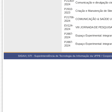
PJ1303-
Comunicação e divulgação cie
2024
PJ910-
Criação e Manutenção de Site
2023
PJ1706-
COMUNICAÇÃO & SAÚDE U
2024
EV124-
VIII JORNADA DE PESQUIS
2024
PJ887-
Espaço Experimental: integra
2024
PJ887-
Espaço Experimental: integra
2024
SIGAA | STI - Superintendência de Tecnologia da Informação da UFPB / Coope