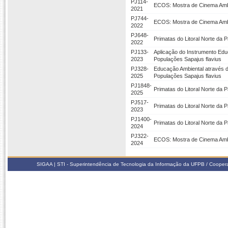
PJ114-
ECOS: Mostra de Cinema Amb
2021
PJ744-
ECOS: Mostra de Cinema Ambi
2022
PJ648-
Primatas do Litoral Norte da
2022
PJ133-
Aplicação do Instrumento Ed
2023
Populações Sapajus flavius
PJ328-
Educação Ambiental através de
2025
Populações Sapajus flavius
PJ1848-
Primatas do Litoral Norte da 
2025
PJ517-
Primatas do Litoral Norte da
2023
PJ1400-
Primatas do Litoral Norte da 
2024
PJ322-
ECOS: Mostra de Cinema Ambi
2024
SIGAA | STI - Superintendência de Tecnologia da Informação da UFPB / Coope