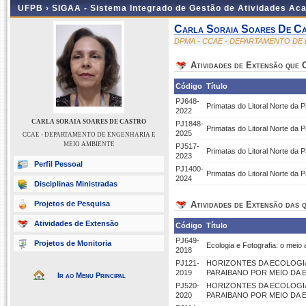
UFPB ›
SIGAA - Sistema Integrado de Gestão de Atividades Ac
Carla Soraia Soares De C
DPMA - CCAE - DEPARTAMENTO DE
Atividades de Extensão que
Código
Título
PJ648-
Primatas do Litoral Norte da
2022
CARLA SORAIA SOARES DE CASTRO
PJ1848-
Primatas do Litoral Norte da 
2025
CCAE - DEPARTAMENTO DE ENGENHARIA E
MEIO AMBIENTE
PJ517-
Primatas do Litoral Norte da
2023
Perfil Pessoal
PJ1400-
Primatas do Litoral Norte da 
2024
Disciplinas Ministradas
Projetos de Pesquisa
Atividades de Extensão das q
Atividades de Extensão
Código
Título
PJ649-
Projetos de Monitoria
Ecologia e Fotografia: o meio
2018
PJ121-
HORIZONTES DA ECOLOGI
2019
PARAIBANO POR MEIO DA 
Ir ao Menu Principal
PJ520-
HORIZONTES DA ECOLOGI
2020
PARAIBANO POR MEIO DA 