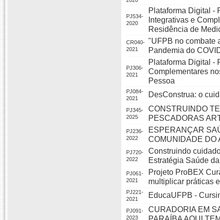
2020
Plataforma Digital -
PJ534-
Integrativas e Comp
2020
Residência de Medi
"UFPB no combate a
CR040-
2021
Pandemia do COVID 
Plataforma Digital 
PJ306-
Complementares nos 
2021
Pessoa
PJ084-
DesConstrua: o cuid
2021
CONSTRUINDO TE
PJ345-
2025
PESCADORAS ART
ESPERANÇAR SAÚ
PJ236-
2022
COMUNIDADE DO 
Construindo cuidado 
PJ720-
2022
Estratégia Saúde da
Projeto ProBEX Curad
PJ061-
2021
multiplicar práticas
PJ221-
EducaUFPB - Cursin
2021
CURADORIA EM S
PJ091-
2023
PARAÍBA AQUI TE