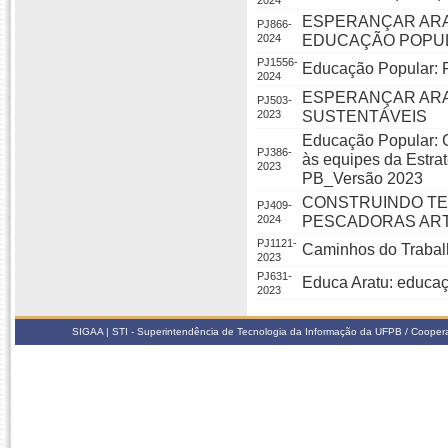
2024
ESPERANÇAR ARAT
PJ866-
2024
EDUCAÇÃO POPU
PJ1556-
Educação Popular: Fl
2024
ESPERANÇAR ARA
PJ503-
2023
SUSTENTÁVEIS
Educação Popular: C
PJ386-
às equipes da Estra
2023
PB_Versão 2023
CONSTRUINDO TE
PJ409-
2024
PESCADORAS ART
PJ1121-
Caminhos do Trabal
2023
PJ631-
Educa Aratu: educa
2023
SIGAA | STI - Superintendência de Tecnologia da Informação da UFPB / Coope