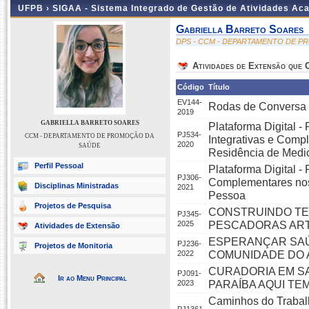
UFPB ›
SIGAA - Sistema Integrado de Gestão de Atividades Ac
Gabriella Barreto Soares
DPS - CCM - DEPARTAMENTO DE 
Atividades de Extensão que
Código
Título
EV144-
Rodas de Conversa 
2019
GABRIELLA BARRETO SOARES
Plataforma Digital -
PJ534-
CCM - DEPARTAMENTO DE PROMOÇÃO DA
Integrativas e Comp
2020
SAÚDE
Residência de Medi
Perfil Pessoal
Plataforma Digital 
PJ306-
Complementares nos 
Disciplinas Ministradas
2021
Pessoa
Projetos de Pesquisa
CONSTRUINDO TE
PJ345-
2025
PESCADORAS ART
Atividades de Extensão
ESPERANÇAR SAÚ
PJ236-
Projetos de Monitoria
2022
COMUNIDADE DO 
CURADORIA EM S
PJ091-
Ir ao Menu Principal
2023
PARAÍBA AQUI TE
Caminhos do Trabalh