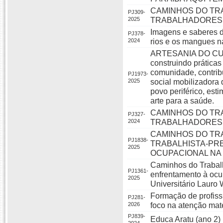
CAMINHOS DO TR
PJ309-
2025
TRABALHADORES D
Imagens e saberes d
PJ378-
2024
rios e os mangues n
ARTESANIA DO CU
construindo práticas
comunidade, contrib
PJ1973-
2025
social mobilizadora 
povo periférico, est
arte para a saúde.
CAMINHOS DO TR
PJ327-
2024
TRABALHADORES 
CAMINHOS DO TR
PJ1838-
TRABALHISTA-PRE
2025
OCUPACIONAL NA
Caminhos do Trabalh
PJ1361-
enfrentamento à ocu
2025
Universitário Lauro
Formação de profis
PJ281-
2026
foco na atenção mate
PJ839-
Educa Aratu (ano 2)