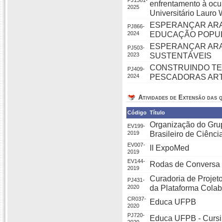
PJ1361-
enfrentamento à ocu
2025
Universitário Lauro
ESPERANÇAR ARAT
PJ866-
2024
EDUCAÇÃO POPU
ESPERANÇAR ARA
PJ503-
2023
SUSTENTÁVEIS
CONSTRUINDO TE
PJ409-
2024
PESCADORAS ART
Atividades de Extensão das q
Código
Título
Organização do Grup
EV199-
2019
Brasileiro de Ciên
EV007-
II ExpoMed
2019
EV144-
Rodas de Conversa 
2019
Curadoria de Projet
PJ431-
2020
da Plataforma Cola
CR037-
Educa UFPB
2020
PJ720-
Educa UFPB - Cursi