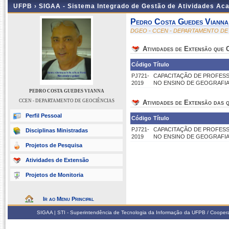
UFPB ›
SIGAA - Sistema Integrado de Gestão de Atividades Ac
Pedro Costa Guedes Vianna
DGEO - CCEN - DEPARTAMENTO DE
Atividades de Extensão que
Código
Título
PJ721-
CAPACITAÇÃO DE PROFESS
2019
NO ENSINO DE GEOGRAFIA
PEDRO COSTA GUEDES VIANNA
CCEN - DEPARTAMENTO DE GEOCIÊNCIAS
Atividades de Extensão das q
Perfil Pessoal
Código
Título
PJ721-
CAPACITAÇÃO DE PROFESS
Disciplinas Ministradas
2019
NO ENSINO DE GEOGRAFIA
Projetos de Pesquisa
Atividades de Extensão
Projetos de Monitoria
Ir ao Menu Principal
SIGAA | STI - Superintendência de Tecnologia da Informação da UFPB / Coope