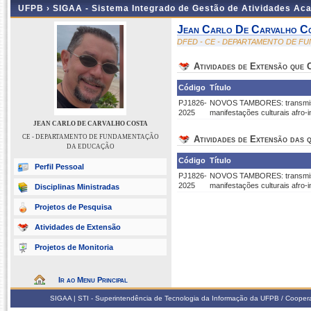
UFPB ›
SIGAA - Sistema Integrado de Gestão de Atividades Ac
Jean Carlo De Carvalho C
DFED - CE - DEPARTAMENTO DE 
Atividades de Extensão que
Código
Título
PJ1826-
NOVOS TAMBORES: transmissão 
2025
manifestações culturais afro-
JEAN CARLO DE CARVALHO COSTA
CE - DEPARTAMENTO DE FUNDAMENTAÇÃO
Atividades de Extensão das q
DA EDUCAÇÃO
Código
Título
Perfil Pessoal
PJ1826-
NOVOS TAMBORES: transmissão 
2025
manifestações culturais afro-
Disciplinas Ministradas
Projetos de Pesquisa
Atividades de Extensão
Projetos de Monitoria
Ir ao Menu Principal
SIGAA | STI - Superintendência de Tecnologia da Informação da UFPB / Coope