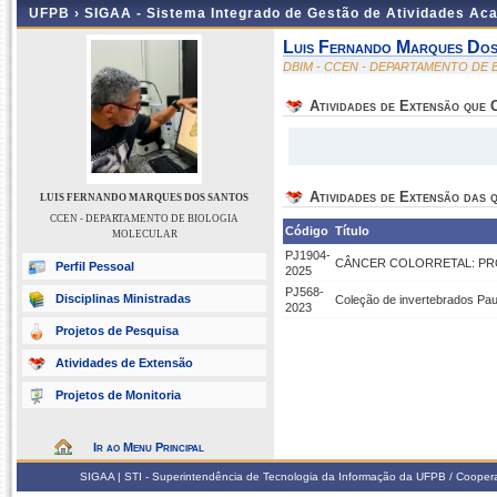
UFPB ›
SIGAA - Sistema Integrado de Gestão de Atividades Ac
Luis Fernando Marques Do
DBIM - CCEN - DEPARTAMENTO DE
Atividades de Extensão que
Atividades de Extensão das q
LUIS FERNANDO MARQUES DOS SANTOS
CCEN - DEPARTAMENTO DE BIOLOGIA
Código
Título
MOLECULAR
PJ1904-
CÂNCER COLORRETAL: PR
Perfil Pessoal
2025
PJ568-
Disciplinas Ministradas
Coleção de invertebrados Pau
2023
Projetos de Pesquisa
Atividades de Extensão
Projetos de Monitoria
Ir ao Menu Principal
SIGAA | STI - Superintendência de Tecnologia da Informação da UFPB / Coope