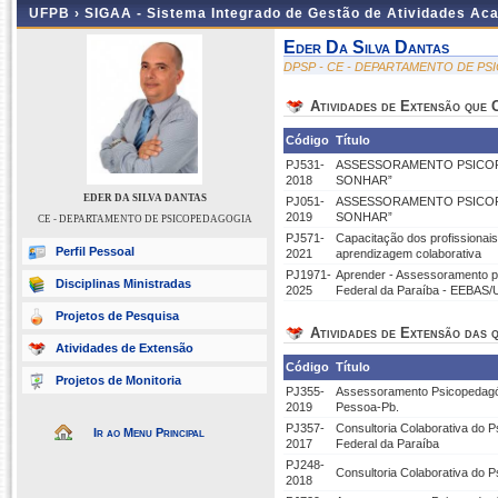
UFPB ›
SIGAA - Sistema Integrado de Gestão de Atividades Ac
Eder Da Silva Dantas
DPSP - CE - DEPARTAMENTO DE P
Atividades de Extensão que
Código
Título
PJ531-
ASSESSORAMENTO PSICOP
2018
SONHAR”
EDER DA SILVA DANTAS
PJ051-
ASSESSORAMENTO PSICOP
2019
SONHAR”
CE - DEPARTAMENTO DE PSICOPEDAGOGIA
PJ571-
Capacitação dos profissionai
Perfil Pessoal
2021
aprendizagem colaborativa
PJ1971-
Aprender - Assessoramento ps
Disciplinas Ministradas
2025
Federal da Paraíba - EEBAS/U
Projetos de Pesquisa
Atividades de Extensão das q
Atividades de Extensão
Código
Título
Projetos de Monitoria
PJ355-
Assessoramento Psicopedagógi
2019
Pessoa-Pb.
PJ357-
Consultoria Colaborativa do 
Ir ao Menu Principal
2017
Federal da Paraíba
PJ248-
Consultoria Colaborativa do 
2018