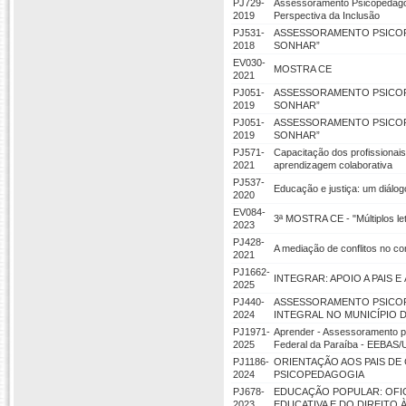
PJ729-
Assessoramento Psicopedagóg
2019
Perspectiva da Inclusão
PJ531-
ASSESSORAMENTO PSICOP
2018
SONHAR”
EV030-
MOSTRA CE
2021
PJ051-
ASSESSORAMENTO PSICOP
2019
SONHAR”
PJ051-
ASSESSORAMENTO PSICOP
2019
SONHAR”
PJ571-
Capacitação dos profissionai
2021
aprendizagem colaborativa
PJ537-
Educação e justiça: um diálo
2020
EV084-
3ª MOSTRA CE - "Múltiplos le
2023
PJ428-
A mediação de conflitos no c
2021
PJ1662-
INTEGRAR: APOIO A PAIS 
2025
PJ440-
ASSESSORAMENTO PSICO
2024
INTEGRAL NO MUNICÍPIO 
PJ1971-
Aprender - Assessoramento ps
2025
Federal da Paraíba - EEBAS/U
PJ1186-
ORIENTAÇÃO AOS PAIS DE
2024
PSICOPEDAGOGIA
PJ678-
EDUCAÇÃO POPULAR: OFI
2023
EDUCATIVA E DO DIREITO 