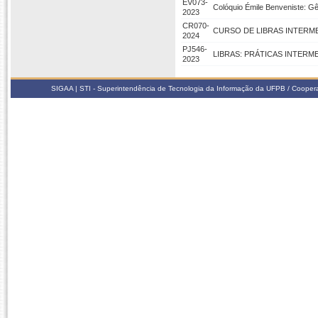
EV073-
Colóquio Émile Benveniste: Gê
2023
CR070-
CURSO DE LIBRAS INTERM
2024
PJ546-
LIBRAS: PRÁTICAS INTERM
2023
SIGAA | STI - Superintendência de Tecnologia da Informação da UFPB / Coope