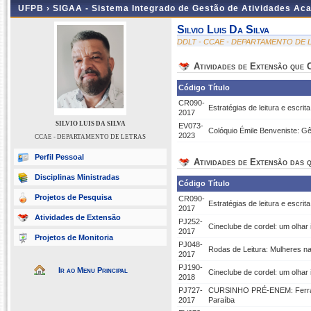
UFPB ›
SIGAA - Sistema Integrado de Gestão de Atividades Ac
Silvio Luis Da Silva
DDLT - CCAE - DEPARTAMENTO DE 
Atividades de Extensão que
Código
Título
CR090-
Estratégias de leitura e escrit
2017
SILVIO LUIS DA SILVA
EV073-
Colóquio Émile Benveniste: Gê
2023
CCAE - DEPARTAMENTO DE LETRAS
Perfil Pessoal
Atividades de Extensão das q
Disciplinas Ministradas
Código
Título
Projetos de Pesquisa
CR090-
Estratégias de leitura e escrit
2017
Atividades de Extensão
PJ252-
Cineclube de cordel: um olhar i
2017
Projetos de Monitoria
PJ048-
Rodas de Leitura: Mulheres na
2017
PJ190-
Ir ao Menu Principal
Cineclube de cordel: um olhar i
2018
PJ727-
CURSINHO PRÉ-ENEM: Ferrament
2017
Paraíba