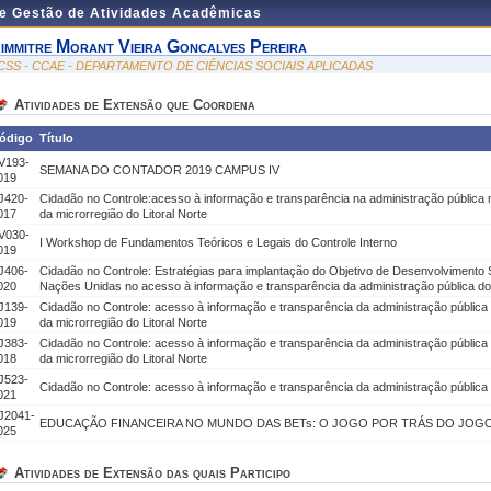
de Gestão de Atividades Acadêmicas
immitre Morant Vieira Goncalves Pereira
CSS - CCAE - DEPARTAMENTO DE CIÊNCIAS SOCIAIS APLICADAS
Atividades de Extensão que Coordena
ódigo
Título
V193-
SEMANA DO CONTADOR 2019 CAMPUS IV
019
J420-
Cidadão no Controle:acesso à informação e transparência na administração pública mu
017
da microrregião do Litoral Norte
V030-
I Workshop de Fundamentos Teóricos e Legais do Controle Interno
019
J406-
Cidadão no Controle: Estratégias para implantação do Objetivo de Desenvolvimento
020
Nações Unidas no acesso à informação e transparência da administração pública do
J139-
Cidadão no Controle: acesso à informação e transparência da administração pública m
019
da microrregião do Litoral Norte
J383-
Cidadão no Controle: acesso à informação e transparência da administração pública m
018
da microrregião do Litoral Norte
J523-
Cidadão no Controle: acesso à informação e transparência da administração pública
021
J2041-
EDUCAÇÃO FINANCEIRA NO MUNDO DAS BETs: O JOGO POR TRÁS DO JOG
025
Atividades de Extensão das quais Participo