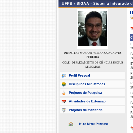
UFPB ›
SIGAA - Sistema Integrado 
D
D
C
E
2
DIMMITRE MORANT VIEIRA GONCALVES
P
PEREIRA
2
CCAE - DEPARTAMENTO DE CIÊNCIAS SOCIAIS
E
APLICADAS
2
P
Perfil Pessoal
2
P
Disciplinas Ministradas
2
Projetos de Pesquisa
P
2
Atividades de Extensão
P
2
Projetos de Monitoria
P
2
Ir ao Menu Principal