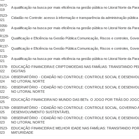
J672-
A qualificação na busca por mais eficiência na gestão pública no Litoral Norte da Para
019
J523-
Cidadão no Controle: acesso à informação e transparência da administração pública
021
J056-
A qualificação na busca por mais eficiência na gestão pública no Litoral Norte da Para
020
R129-
Qualificação e Eficiência na Gestão Pública:Comunicação, Riscos e controles, Gove
020
R137-
Qualificação e Eficiência na Gestão Pública:Comunicação, Riscos e controles, Gove
021
J130-
A qualificação na busca por mais eficiência na gestão pública no Litoral Norte da Para
021
J378-
EDUCAÇÃO FINANCEIRA E CRIPTOMOEDAS NAS FAMÍLIAS: TRANSITANDO P
022
DIGITAIS
J1214-
OBSERVATÓRIO - CIDADÃO NO CONTROLE: CONTROLE SOCIAL E DESENVO
024
NO LITORAL NORTE
J351-
OBSERVATÓRIO - CIDADÃO NO CONTROLE: CONTROLE SOCIAL E DESENVO
022
NO LITORAL NORTE
J2041-
EDUCAÇÃO FINANCEIRA NO MUNDO DAS BETs: O JOGO POR TRÁS DO JOG
025
J1769-
OBSERVATÓRIO - CIDADÃO NO CONTROLE: CONTROLE SOCIAL, GOVERNO 
025
DESENVOLVIMENTO SUSTENTÁVEL
J760-
OBSERVATÓRIO - CIDADÃO NO CONTROLE: CONTROLE SOCIAL E DESENVO
023
NO LITORAL NORTE
J523-
EDUCAÇÃO FINANCEIRA E MELHOR IDADE NAS FAMÍLIAS: TRANSITANDO POR
023
MATURIDADE