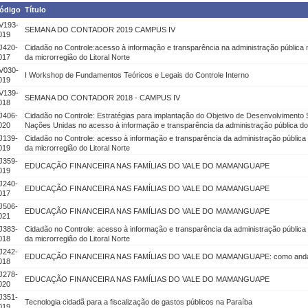
ódigo
Título
V193-
SEMANA DO CONTADOR 2019 CAMPUS IV
019
J420-
Cidadão no Controle:acesso à informação e transparência na administração pública mu
017
da microrregião do Litoral Norte
V030-
I Workshop de Fundamentos Teóricos e Legais do Controle Interno
019
V139-
SEMANA DO CONTADOR 2018 - CAMPUS IV
018
J406-
Cidadão no Controle: Estratégias para implantação do Objetivo de Desenvolvimento
020
Nações Unidas no acesso à informação e transparência da administração pública do
J139-
Cidadão no Controle: acesso à informação e transparência da administração pública m
019
da microrregião do Litoral Norte
J359-
EDUCAÇÃO FINANCEIRA NAS FAMÍLIAS DO VALE DO MAMANGUAPE
019
J240-
EDUCAÇÃO FINANCEIRA NAS FAMÍLIAS DO VALE DO MAMANGUAPE
017
J506-
EDUCAÇÃO FINANCEIRA NAS FAMÍLIAS DO VALE DO MAMANGUAPE
021
J383-
Cidadão no Controle: acesso à informação e transparência da administração pública m
018
da microrregião do Litoral Norte
J242-
EDUCAÇÃO FINANCEIRA NAS FAMÍLIAS DO VALE DO MAMANGUAPE: como anda
018
J278-
EDUCAÇÃO FINANCEIRA NAS FAMÍLIAS DO VALE DO MAMANGUAPE
020
J351-
Tecnologia cidadã para a fiscalização de gastos públicos na Paraíba
019