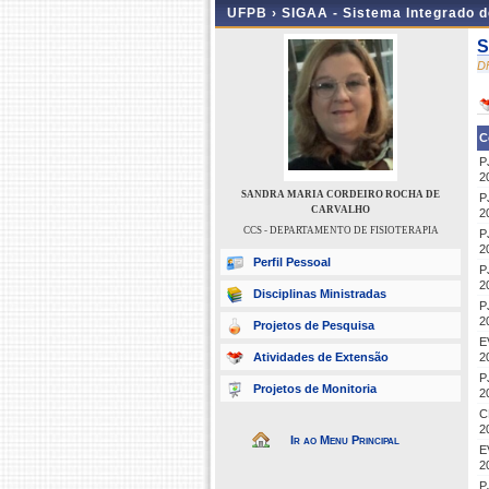
UFPB ›
SIGAA - Sistema Integrado 
S
D
C
P
2
SANDRA MARIA CORDEIRO ROCHA DE
P
CARVALHO
2
CCS - DEPARTAMENTO DE FISIOTERAPIA
P
2
Perfil Pessoal
P
2
Disciplinas Ministradas
P
2
Projetos de Pesquisa
E
Atividades de Extensão
2
P
Projetos de Monitoria
2
C
2
Ir ao Menu Principal
E
2
P