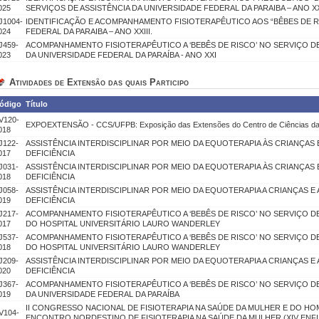
025
SERVIÇOS DE ASSISTÊNCIA DA UNIVERSIDADE FEDERAL DA PARAIBA – ANO X
J1004-
IDENTIFICAÇÃO E ACOMPANHAMENTO FISIOTERAPÊUTICO AOS “BÊBES DE R
024
FEDERAL DA PARAIBA – ANO XXIII.
J459-
ACOMPANHAMENTO FISIOTERAPÊUTICO A ‘BEBÊS DE RISCO’ NO SERVIÇO DE 
023
DA UNIVERSIDADE FEDERAL DA PARAÍBA - ANO XXI
Atividades de Extensão das quais Participo
ódigo
Título
V120-
EXPOEXTENSÃO - CCS/UFPB: Exposição das Extensões do Centro de Ciências d
018
J122-
ASSISTÊNCIA INTERDISCIPLINAR POR MEIO DA EQUOTERAPIA ÀS CRIANÇA
017
DEFICIÊNCIA
J031-
ASSISTÊNCIA INTERDISCIPLINAR POR MEIO DA EQUOTERAPIA ÀS CRIANÇA
018
DEFICIÊNCIA
J058-
ASSISTÊNCIA INTERDISCIPLINAR POR MEIO DA EQUOTERAPIA A CRIANÇAS 
019
DEFICIÊNCIA
J217-
ACOMPANHAMENTO FISIOTERAPÊUTICO A ‘BEBÊS DE RISCO’ NO SERVIÇO DE 
017
DO HOSPITAL UNIVERSITÁRIO LAURO WANDERLEY
J537-
ACOMPANHAMENTO FISIOTERAPÊUTICO A ‘BEBÊS DE RISCO’ NO SERVIÇO DE 
018
DO HOSPITAL UNIVERSITÁRIO LAURO WANDERLEY
J209-
ASSISTÊNCIA INTERDISCIPLINAR POR MEIO DA EQUOTERAPIA A CRIANÇAS 
020
DEFICIÊNCIA
J367-
ACOMPANHAMENTO FISIOTERAPÊUTICO A ‘BEBÊS DE RISCO’ NO SERVIÇO DE 
019
DA UNIVERSIDADE FEDERAL DA PARAÍBA
II CONGRESSO NACIONAL DE FISIOTERAPIA NA SAÚDE DA MULHER E DO HOM
V104-
ENCONTRO NORDESTINO DE FISIOTERAPIA NA SAÚDE DA MULHER (XIV ENFI