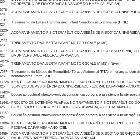
020
NORDESTINO DE FISIOTERAPIA NA SAÚDE DO HMEM (VII ENFISH)
J078-
ACOMPANHAMENTO FISIOTERAPÊUTICO A ‘BEBÊS DE RISCO’ DA UNIVERSIDA
020
V015-
Treinamento na Escala Hammersmith Infant Neurological Examination (HINE)
023
J223-
ACOMPANHAMENTO FISIOTERAPÊUTICO A ‘BEBÊS DE RISCO’ DA UNIVERSIDA
021
V042-
TREINAMENTO DA ALBERTA INFANT MOTOR SCALE (AIMS)
023
J617-
ACOMPANHAMENTO FISIOTERAPÊUTICO A ‘BEBÊS DE RISCO’ NO SERVIÇO DE 
022
DA UNIVERSIDADE FEDERAL DA PARAÍBA.
R073-
TREINAMENTO DA ALBERTA INFANT MOTOR SCALE (AIMS) - Nível II
024
V057-
Treinamento do Método de Reequilíbrio Tóraco Abdominal (RTA) em crianças com d
023
neuromotoras: Parte I e II.
J1728-
IDENTIFICAÇÃO E ACOMPANHAMENTO FISIOTERAPÊUTICO PRECOCE AOS “B
025
SERVIÇOS DE ASSISTÊNCIA DA UNIVERSIDADE FEDERAL DA PARAIBA – ANO X
J1429-
Educação postural infantojuvenil: da consciência corporal à assistência fisioterapêutic
025
J1441-
PROJETO DE EXTENSÃO FisioResp NO TRATAMENTO FISIOTERAPÊUTICO DOM
025
COM FIBROSE CÍSTICA: METODOLOGIAS DE AVALIAÇÃO E TRATAMENTO
J1189-
Educação postural infantojuvenil: da consciência corporal à assistência fisioterapêuti
024
J1004-
IDENTIFICAÇÃO E ACOMPANHAMENTO FISIOTERAPÊUTICO AOS “BÊBES DE R
024
FEDERAL DA PARAIBA – ANO XXIII.
J459-
ACOMPANHAMENTO FISIOTERAPÊUTICO A ‘BEBÊS DE RISCO’ NO SERVIÇO DE 
023
DA UNIVERSIDADE FEDERAL DA PARAÍBA - ANO XXI