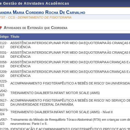
de Gestão de Atividades Acadêmicas
andra Maria Cordeiro Rocha De Carvalho
FST - CCS - DEPARTAMENTO DE FISIOTERAPIA
Atividades de Extensão que Coordena
ódigo
Título
J122-
ASSISTÊNCIA INTERDISCIPLINAR POR MEIO DA EQUOTERAPIA ÀS CRIANÇA
017
DEFICIÊNCIA
J031-
ASSISTÊNCIA INTERDISCIPLINAR POR MEIO DA EQUOTERAPIA ÀS CRIANÇA
018
DEFICIÊNCIA
J058-
ASSISTÊNCIA INTERDISCIPLINAR POR MEIO DA EQUOTERAPIA A CRIANÇAS 
019
DEFICIÊNCIA
J209-
ASSISTÊNCIA INTERDISCIPLINAR POR MEIO DA EQUOTERAPIA A CRIANÇAS 
020
DEFICIÊNCIA
J223-
ACOMPANHAMENTO FISIOTERAPÊUTICO A ‘BEBÊS DE RISCO’ DA UNIVERSIDA
021
V042-
TREINAMENTO DA ALBERTA INFANT MOTOR SCALE (AIMS)
023
J617-
ACOMPANHAMENTO FISIOTERAPÊUTICO A ‘BEBÊS DE RISCO’ NO SERVIÇO DE 
022
DA UNIVERSIDADE FEDERAL DA PARAÍBA.
R073-
TREINAMENTO DA ALBERTA INFANT MOTOR SCALE (AIMS) - Nível II
024
V057-
Treinamento do Método de Reequilíbrio Tóraco Abdominal (RTA) em crianças com d
023
neuromotoras: Parte I e II.
J1728-
IDENTIFICAÇÃO E ACOMPANHAMENTO FISIOTERAPÊUTICO PRECOCE AOS “B