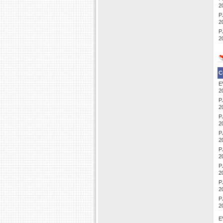
2
P
2
P
2
C
E
2
P
2
P
2
P
2
P
2
P
2
P
2
P
2
E