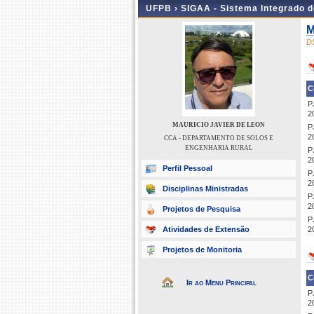
UFPB ›
SIGAA - Sistema Integrado 
M
D
C
P
2
MAURICIO JAVIER DE LEON
P
2
CCA - DEPARTAMENTO DE SOLOS E
ENGENHARIA RURAL
P
2
Perfil Pessoal
P
2
Disciplinas Ministradas
P
2
Projetos de Pesquisa
P
Atividades de Extensão
2
Projetos de Monitoria
C
Ir ao Menu Principal
P
2