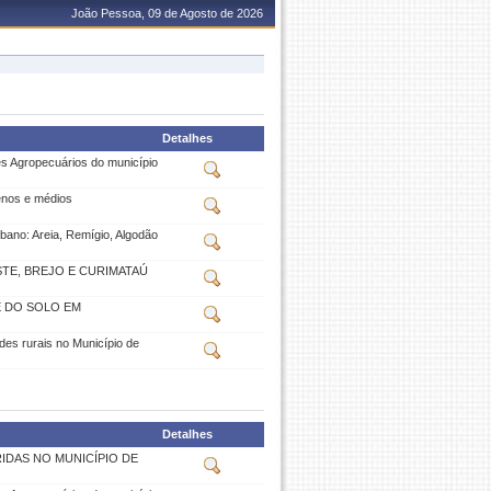
João Pessoa, 09 de Agosto de 2026
Detalhes
s Agropecuários do município
enos e médios
bano: Areia, Remígio, Algodão
TE, BREJO E CURIMATAÚ
E DO SOLO EM
ades rurais no Município de
Detalhes
IDAS NO MUNICÍPIO DE