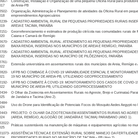
J667-
Construção, Instalação e Organização de uma pequena Oficina Rural para produtore
017
de Areia-PB
J502-
Organização, Administração e Planejamento de atividades da Oficina Rural em pequ
018
empreendimentos Agropecuários
J239-
CADASTRO AMBIENTAL RURAL EM PEQUENAS PROPRIEDADES RURAIS INSER
019
AREIA E TACIMA, PARAÍBA
J151-
Georreferenciamento e estimativa de produção citrícola nas comunidades rurais de
020
Caiana e Camará de Remígio
J670-
CADASTRO AMBIENTAL RURAL: ATENDIMENTO AS PEQUENAS PROPRIEDADES 
020
BAIXA RENDA, INSERIDAS NOS MUNICÍPIOS DE AREIA E REMÍGIO, PARAÍBA
J705-
CADASTRO AMBIENTAL RURAL: ATENDIMENTO AS PEQUENAS PROPRIEDADES 
022
BAIXA RENDA, INSERIDAS NO MUNICÍPIO DE PILÕEZINHOS, PARAÍBA
J761-
Extensão universitária em assentamentos rurais dos municípios de Areia, Remígio e
022
J820-
UFPB NO COMBAGE À COVID-19 VARIABILIDADE ESPACIAL E MONITORAMEN
021
19 NO MUNICÍPIO DE AREIA-PB, UTILIZANDO GEOPROCESSAMENTO
J192-
UFPB NO COMBATE À COVID-19: MONITORAMENTO DOS CASOS DE COVID-1
022
MUNICÍPIO DE AREIA-PB, UTILIZANDO GEOPROCESSAMENTO
J434-
O Olhar da Zootecnia em Assentamentos Rurais no Agreste, Brejo e Curimataú Parai
025
de Jandaíra e Tacima (Ano 2).
J484-
Uso do Drone para Identificação de Potenciais Focos do Mosquito Aedes Aegypti no B
024
J443-
PROJETO: O OLHAR DA ZOOTECNIA EM ASSENTAMENTOS RURAIS NO AGRES
024
(AREIA, REMÍGIO, ALGODÃO DE JANDAÍRA E TACIMA) PARAIBANO (ANO 1).
J2022-
Práticas sustentáveis na manutenção de máquinas e equipamentos agrícolas no muni
025
J1073-
ASSISTÊNCIA TÉCNICA E EXTENSÃO RURAL SOBRE MANEJO DA FERTILIDAD
024
PROPRIEDADES RURAIS NO MUNICÍPIO DE TACIMA – PB (Ano 2)