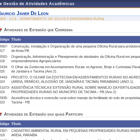
de Gestão de Atividades Acadêmicas
auricio Javier De Leon
SER - CCA - DEPARTAMENTO DE SOLOS E ENGENHARIA RURAL
Atividades de Extensão que Coordena
ódigo
Título
J667-
Construção, Instalação e Organização de uma pequena Oficina Rural para produtore
017
de Areia-PB
J502-
Organização, Administração e Planejamento de atividades da Oficina Rural em pequ
018
empreendimentos Agropecuários
J434-
O Olhar da Zootecnia em Assentamentos Rurais no Agreste, Brejo e Curimataú Parai
025
de Jandaíra e Tacima (Ano 2).
J443-
PROJETO: O OLHAR DA ZOOTECNIA EM ASSENTAMENTOS RURAIS NO AGRES
024
(AREIA, REMÍGIO, ALGODÃO DE JANDAÍRA E TACIMA) PARAIBANO (ANO 1).
J1073-
ASSISTÊNCIA TÉCNICA E EXTENSÃO RURAL SOBRE MANEJO DA FERTILIDAD
024
PROPRIEDADES RURAIS NO MUNICÍPIO DE TACIMA – PB (Ano 2)
J935-
Assistência técnica e extensão rural sobre manejo da fertilidade do solo de propried
023
Tacima - PB
Atividades de Extensão das quais Participo
ódigo
Título
J307-
CADASTRO AMBIENTAL RURAL EM PEQUENAS PROPRIEDADES RURAIS INSER
018
AREIA, PARAÍBA