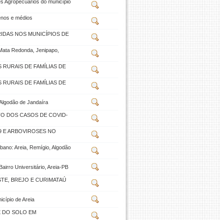
s Agropecuários do município
enos e médios
IDAS NOS MUNICÍPIOS DE
 Mata Redonda, Jenipapo,
RURAIS DE FAMÍLIAS DE
RURAIS DE FAMÍLIAS DE
 Algodão de Jandaíra
TO DOS CASOS DE COVID-
9 E ARBOVIROSES NO
bano: Areia, Remígio, Algodão
airro Universitário, Areia-PB
TE, BREJO E CURIMATAÚ
cípio de Areia
E DO SOLO EM