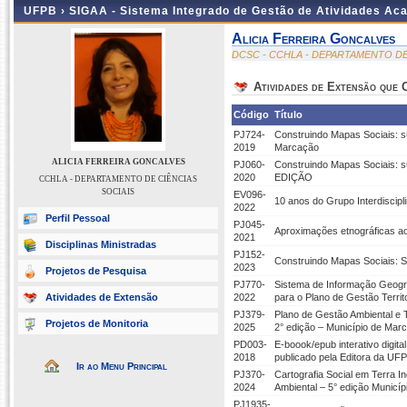
UFPB ›
SIGAA - Sistema Integrado de Gestão de Atividades Ac
Alicia Ferreira Goncalves
DCSC - CCHLA - DEPARTAMENTO DE
Atividades de Extensão que
Código
Título
PJ724-
Construindo Mapas Sociais: su
2019
Marcação
ALICIA FERREIRA GONCALVES
PJ060-
Construindo Mapas Sociais: su
2020
EDIÇÃO
CCHLA - DEPARTAMENTO DE CIÊNCIAS
SOCIAIS
EV096-
10 anos do Grupo Interdiscip
2022
Perfil Pessoal
PJ045-
Aproximações etnográficas aos
2021
Disciplinas Ministradas
PJ152-
Construindo Mapas Sociais: 
2023
Projetos de Pesquisa
PJ770-
Sistema de Informação Geográf
Atividades de Extensão
2022
para o Plano de Gestão Territ
PJ379-
Plano de Gestão Ambiental e T
Projetos de Monitoria
2025
2° edição – Município de Mar
PD003-
E-boook/epub interativo digit
2018
publicado pela Editora da UF
Ir ao Menu Principal
PJ370-
Cartografia Social em Terra I
2024
Ambiental – 5° edição Municí
PJ1935-