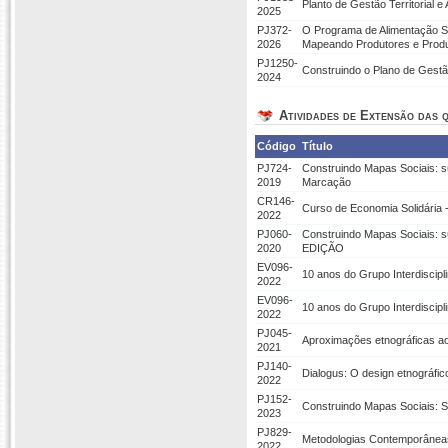
Planto de Gestão Territorial 
2025
PJ372-
O Programa de Alimentação S
2026
Mapeando Produtores e Produt
PJ1250-
Construindo o Plano de Gestão 
2024
Atividades de Extensão das q
Código
Título
PJ724-
Construindo Mapas Sociais: su
2019
Marcação
CR146-
Curso de Economia Solidária
2022
PJ060-
Construindo Mapas Sociais: su
2020
EDIÇÃO
EV096-
10 anos do Grupo Interdiscip
2022
EV096-
10 anos do Grupo Interdiscip
2022
PJ045-
Aproximações etnográficas aos
2021
PJ140-
Dialogus: O design etnográfic
2022
PJ152-
Construindo Mapas Sociais: 
2023
PJ829-
Metodologias Contemporâneas
2022