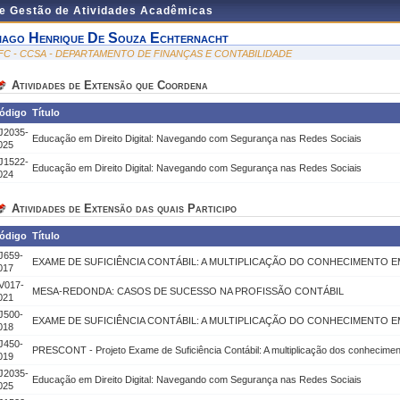
de Gestão de Atividades Acadêmicas
iago Henrique De Souza Echternacht
FC - CCSA - DEPARTAMENTO DE FINANÇAS E CONTABILIDADE
Atividades de Extensão que Coordena
ódigo
Título
J2035-
Educação em Direito Digital: Navegando com Segurança nas Redes Sociais
025
J1522-
Educação em Direito Digital: Navegando com Segurança nas Redes Sociais
024
Atividades de Extensão das quais Participo
ódigo
Título
J659-
EXAME DE SUFICIÊNCIA CONTÁBIL: A MULTIPLICAÇÃO DO CONHECIMENTO E
017
V017-
MESA-REDONDA: CASOS DE SUCESSO NA PROFISSÃO CONTÁBIL
021
J500-
EXAME DE SUFICIÊNCIA CONTÁBIL: A MULTIPLICAÇÃO DO CONHECIMENTO E
018
J450-
PRESCONT - Projeto Exame de Suficiência Contábil: A multiplicação dos conhecime
019
J2035-
Educação em Direito Digital: Navegando com Segurança nas Redes Sociais
025