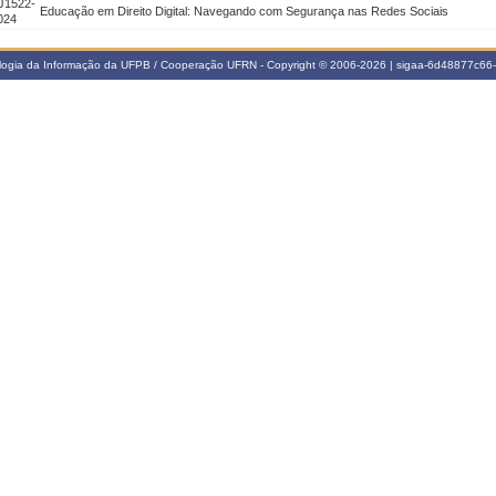
J1522-
Educação em Direito Digital: Navegando com Segurança nas Redes Sociais
024
ologia da Informação da UFPB / Cooperação UFRN - Copyright © 2006-2026 | sigaa-6d48877c6