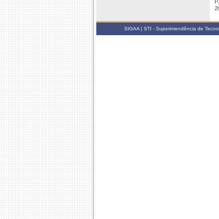
P
2
SIGAA | STI - Superintendência de Tecn