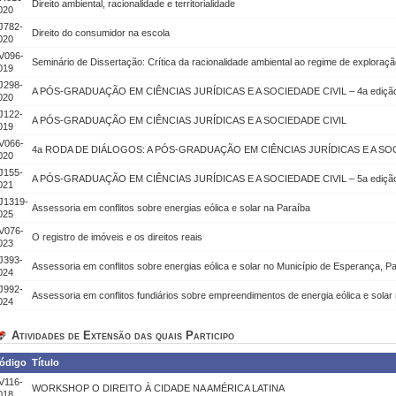
Direito ambiental, racionalidade e territorialidade
020
J782-
Direito do consumidor na escola
020
V096-
Seminário de Dissertação: Crítica da racionalidade ambiental ao regime de exploraçã
019
J298-
A PÓS-GRADUAÇÃO EM CIÊNCIAS JURÍDICAS E A SOCIEDADE CIVIL – 4a ediçã
020
J122-
A PÓS-GRADUAÇÃO EM CIÊNCIAS JURÍDICAS E A SOCIEDADE CIVIL
019
V066-
4a RODA DE DIÁLOGOS: A PÓS-GRADUAÇÃO EM CIÊNCIAS JURÍDICAS E A SOC
020
J155-
A PÓS-GRADUAÇÃO EM CIÊNCIAS JURÍDICAS E A SOCIEDADE CIVIL – 5a ediçã
021
J1319-
Assessoria em conflitos sobre energias eólica e solar na Paraíba
025
V076-
O registro de imóveis e os direitos reais
023
J393-
Assessoria em conflitos sobre energias eólica e solar no Município de Esperança, P
024
J992-
Assessoria em conflitos fundiários sobre empreendimentos de energia eólica e solar
024
Atividades de Extensão das quais Participo
ódigo
Título
V116-
WORKSHOP O DIREITO À CIDADE NA AMÉRICA LATINA
018