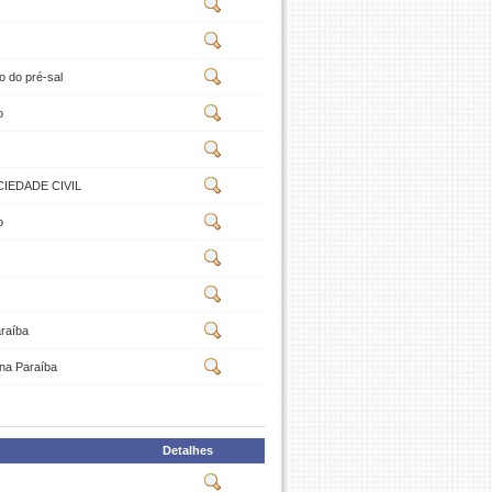
o do pré-sal
o
IEDADE CIVIL
o
araíba
 na Paraíba
Detalhes