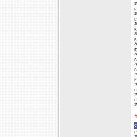
2
P
2
E
2
P
2
P
2
E
2
P
2
P
2
E
2
P
2
P
2
C
E
2