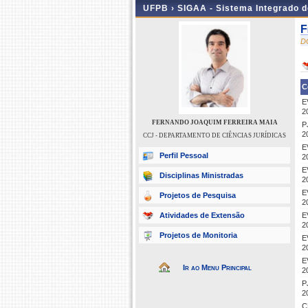
UFPB ›
SIGAA - Sistema Integrado 
F
D
C
E
2
FERNANDO JOAQUIM FERREIRA MAIA
P
2
CCJ - DEPARTAMENTO DE CIÊNCIAS JURÍDICAS
E
Perfil Pessoal
2
E
Disciplinas Ministradas
2
E
Projetos de Pesquisa
2
Atividades de Extensão
E
2
Projetos de Monitoria
E
2
E
Ir ao Menu Principal
2
P
2
C