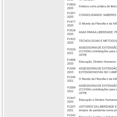
PJ803-
A leitura como prática de libe
2020
PJ257-
CONSOLIDANDO SABERES E
2020
PJ477-
O Mundo da Filosofia e da Infâ
2020
PJ618-
ASAS PARA A LIBERDADE: 
2020
PJ422-
TECNOLOGIAS E METODOLO
2020
ASSESSORIA DE EXTENSÃO
PJ018-
(CCHSA):contribuições para o
2021
UFPB
PJ858-
Educação, Direitos Humanos e
2020
PJ009-
ASSESSORIA DE EXTENSÃ
2023
EXTENSIONISTAS NO CAMPU
PJ245-
O Mundo da Filosofia e da Infâ
2021
ASSESSORIA DE EXTENSÃO
PJ009-
(CCHSA):contribuições para o
2022
UFPB
PJ447-
Educação e Direitos Humanos
2020
PJ207-
LEITORES DA LIBERDADE E S
2021
tempos de pandemia numa pri
PJ242-