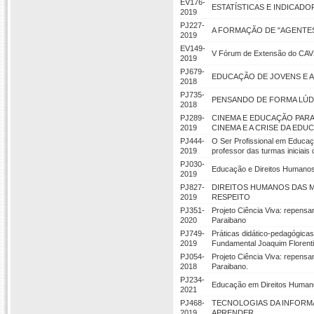
EV176-
ESTATÍSTICAS E INDICADO
2019
PJ227-
A FORMAÇÃO DE "AGENTES
2019
EV149-
V Fórum de Extensão do CAV
2019
PJ679-
EDUCAÇÃO DE JOVENS E 
2018
PJ735-
PENSANDO DE FORMA LÚDI
2018
PJ289-
CINEMA E EDUCAÇÃO PARA 
2019
CINEMA E A CRISE DA EDU
PJ444-
O Ser Profissional em Educaç
2019
professor das turmas iniciais
PJ030-
Educação e Direitos Humanos
2019
PJ827-
DIREITOS HUMANOS DAS M
2019
RESPEITO
PJ351-
Projeto Ciência Viva: repensa
2020
Paraibano
PJ749-
Práticas didático-pedagógicas
2019
Fundamental Joaquim Florent
PJ054-
Projeto Ciência Viva: repensa
2018
Paraibano.
PJ234-
Educação em Direitos Humanos
2021
PJ468-
TECNOLOGIAS DA INFORM
2019
APRENDER