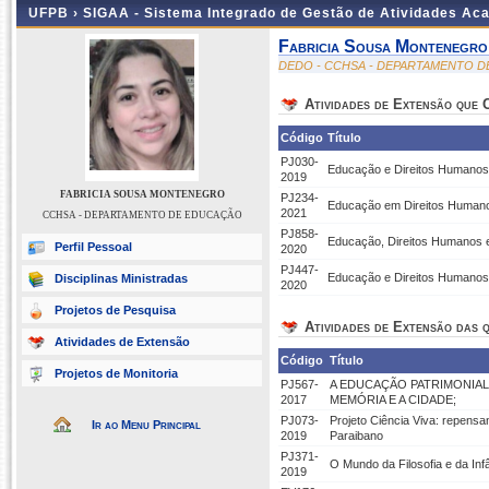
UFPB ›
SIGAA - Sistema Integrado de Gestão de Atividades Ac
Fabricia Sousa Montenegro
DEDO - CCHSA - DEPARTAMENTO 
Atividades de Extensão que
Código
Título
PJ030-
Educação e Direitos Humanos:
2019
FABRICIA SOUSA MONTENEGRO
PJ234-
Educação em Direitos Humanos:
2021
CCHSA - DEPARTAMENTO DE EDUCAÇÃO
PJ858-
Educação, Direitos Humanos e
Perfil Pessoal
2020
PJ447-
Educação e Direitos Humanos:
Disciplinas Ministradas
2020
Projetos de Pesquisa
Atividades de Extensão das q
Atividades de Extensão
Código
Título
Projetos de Monitoria
PJ567-
A EDUCAÇÃO PATRIMONIAL
2017
MEMÓRIA E A CIDADE;
PJ073-
Projeto Ciência Viva: repensa
Ir ao Menu Principal
2019
Paraibano
PJ371-
O Mundo da Filosofia e da Infâ
2019