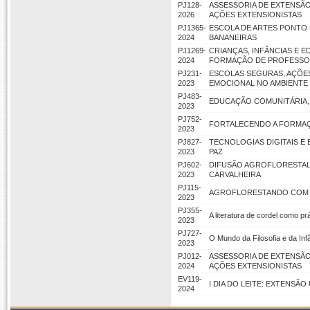
PJ128-
ASSESSORIA DE EXTENSÃO
2026
AÇÕES EXTENSIONISTAS
PJ1365-
ESCOLA DE ARTES PONTO 
2024
BANANEIRAS
PJ1269-
CRIANÇAS, INFÂNCIAS E 
2024
FORMAÇÃO DE PROFESSO
PJ231-
ESCOLAS SEGURAS, AÇÕE
2023
EMOCIONAL NO AMBIENTE
PJ483-
EDUCAÇÃO COMUNITÁRIA, 
2023
PJ752-
FORTALECENDO A FORMAÇÃ
2023
PJ827-
TECNOLOGIAS DIGITAIS E
2023
PAZ
PJ602-
DIFUSÃO AGROFLORESTAL
2023
CARVALHEIRA
PJ115-
AGROFLORESTANDO COM O
2023
PJ355-
A literatura de cordel como p
2023
PJ727-
O Mundo da Filosofia e da Infâ
2023
PJ012-
ASSESSORIA DE EXTENSÃO
2024
AÇÕES EXTENSIONISTAS
EV119-
I DIA DO LEITE: EXTENSÃO
2024