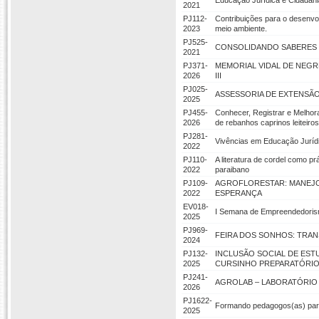
Educação Jurídica e Cidadani
2021
PJ112-
Contribuições para o desenv
2023
meio ambiente.
PJ525-
CONSOLIDANDO SABERES E
2021
PJ371-
MEMORIAL VIDAL DE NEGR
2026
III
PJ025-
ASSESSORIA DE EXTENSÃO
2025
PJ455-
Conhecer, Registrar e Melhora
2026
de rebanhos caprinos leiteir
PJ281-
Vivências em Educação Jurídi
2022
PJ110-
A literatura de cordel como pr
2022
paraibano
PJ109-
AGROFLORESTAR: MANEJO
2022
ESPERANÇA
EV018-
I Semana de Empreendedor
2025
PJ969-
FEIRA DOS SONHOS: TRA
2024
PJ132-
INCLUSÃO SOCIAL DE EST
2025
CURSINHO PREPARATÓRIO 
PJ241-
AGROLAB – LABORATÓRIO 
2026
PJ1622-
Formando pedagogos(as) para 
2025