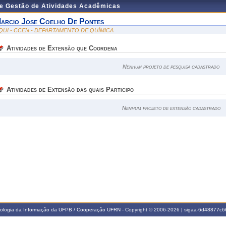
de Gestão de Atividades Acadêmicas
arcio Jose Coelho De Pontes
QUI - CCEN - DEPARTAMENTO DE QUÍMICA
Atividades de Extensão que Coordena
Nenhum projeto de pesquisa cadastrado
Atividades de Extensão das quais Participo
Nenhum projeto de extensão cadastrado
nologia da Informação da UFPB / Cooperação UFRN - Copyright © 2006-2026 | sigaa-6d48877c66