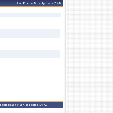
João Pessoa, 06 de Agosto de 2026
-blst5.sigaa-6d48877c66-blst5 |
v26.7.8