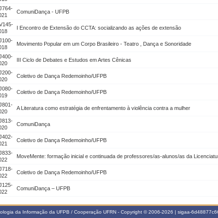
J764-
ComuniDança - UFPB
021
V145-
I Encontro de Extensão do CCTA: socializando as ações de extensão
018
J100-
Movimento Popular em um Corpo Brasileiro - Teatro , Dança e Sonoridade
018
J400-
III Ciclo de Debates e Estudos em Artes Cênicas
020
J200-
Coletivo de Dança Redemoinho/UFPB
020
J080-
Coletivo de Dança Redemoinho/UFPB
019
J801-
A Literatura como estratégia de enfrentamento à violência contra a mulher
020
J813-
ComuniDança
020
J402-
Coletivo de Dança Redemoinho/UFPB
021
J833-
MoveMente: formação inicial e continuada de professores/as-alunos/as da Licencia
022
J718-
Coletivo de Dança Redemoinho/UFPB
022
J125-
ComuniDança – UFPB
022
nologia da Informação da UFPB / Cooperação UFRN - Copyright © 2006-2026 | sigaa-6d48877c66