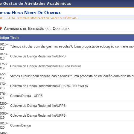
de Gestão de Atividades Acadêmicas
ictor Hugo Neves De Oliveira
AC - CCTA - DEPARTAMENTO DE ARTES CÊNICAS
Atividades de Extensão que Coordena
ódigo
Título
J615-
“Vamos circular com danças nas escolas?: Uma proposta de educação com arte na 
017
J073-
Coletivo de Dança Redemoinho/UFPB
018
J753-
Coletivo de Dança Redemoinho/UFPB no Interior
019
J221-
Vamos circular com danças nas escolas?: uma proposta de educação com arte na c
017
J734-
Coletivo de Dança Redemoinho/UFPB NO INTERIOR
018
J764-
ComuniDança - UFPB
021
J200-
Coletivo de Dança Redemoinho/UFPB
020
J080-
Coletivo de Dança Redemoinho/UFPB
019
J813-
ComuniDança
020
J402-