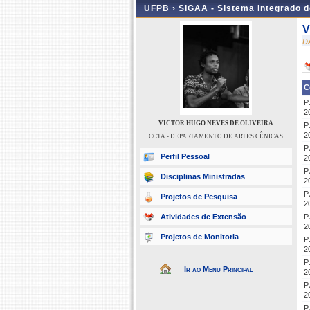
UFPB ›
SIGAA - Sistema Integrado 
V
D
C
P
2
VICTOR HUGO NEVES DE OLIVEIRA
P
2
CCTA - DEPARTAMENTO DE ARTES CÊNICAS
P
Perfil Pessoal
2
P
Disciplinas Ministradas
2
P
Projetos de Pesquisa
2
Atividades de Extensão
P
2
Projetos de Monitoria
P
2
P
Ir ao Menu Principal
2
P
2
P