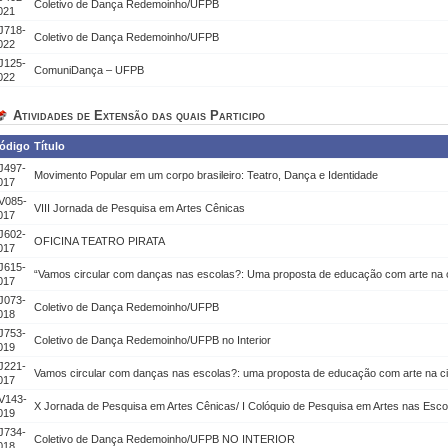
Coletivo de Dança Redemoinho/UFPB
021
J718-
Coletivo de Dança Redemoinho/UFPB
022
J125-
ComuniDança – UFPB
022
Atividades de Extensão das quais Participo
ódigo
Título
J497-
Movimento Popular em um corpo brasileiro: Teatro, Dança e Identidade
017
V085-
VIII Jornada de Pesquisa em Artes Cênicas
017
J602-
OFICINA TEATRO PIRATA
017
J615-
“Vamos circular com danças nas escolas?: Uma proposta de educação com arte na 
017
J073-
Coletivo de Dança Redemoinho/UFPB
018
J753-
Coletivo de Dança Redemoinho/UFPB no Interior
019
J221-
Vamos circular com danças nas escolas?: uma proposta de educação com arte na c
017
V143-
X Jornada de Pesquisa em Artes Cênicas/ I Colóquio de Pesquisa em Artes nas Esco
019
J734-
Coletivo de Dança Redemoinho/UFPB NO INTERIOR
018