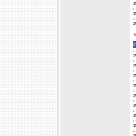
2
P
2
P
2
C
P
2
E
2
P
2
P
2
P
2
P
2
P
2
E
2
P
2