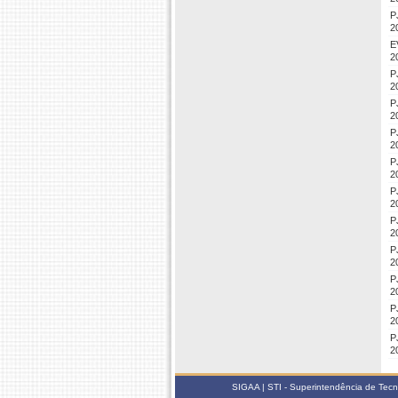
P
2
E
2
P
2
P
2
P
2
P
2
P
2
P
2
P
2
P
2
P
2
P
2
SIGAA | STI - Superintendência de Tec