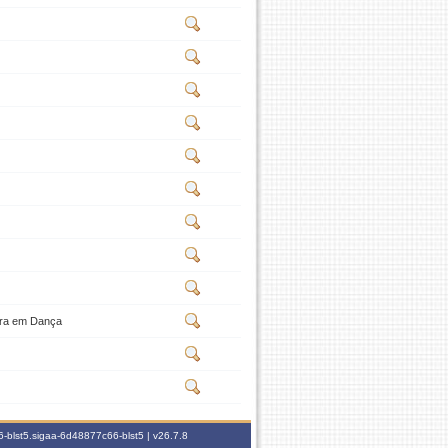
tura em Dança
-blst5.sigaa-6d48877c66-blst5 |
v26.7.8