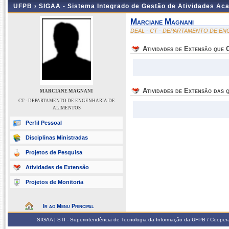
UFPB ›
SIGAA - Sistema Integrado de Gestão de Atividades Ac
Marciane Magnani
DEAL - CT - DEPARTAMENTO DE E
Atividades de Extensão que
Atividades de Extensão das q
MARCIANE MAGNANI
CT - DEPARTAMENTO DE ENGENHARIA DE
ALIMENTOS
Perfil Pessoal
Disciplinas Ministradas
Projetos de Pesquisa
Atividades de Extensão
Projetos de Monitoria
Ir ao Menu Principal
SIGAA | STI - Superintendência de Tecnologia da Informação da UFPB / Coope