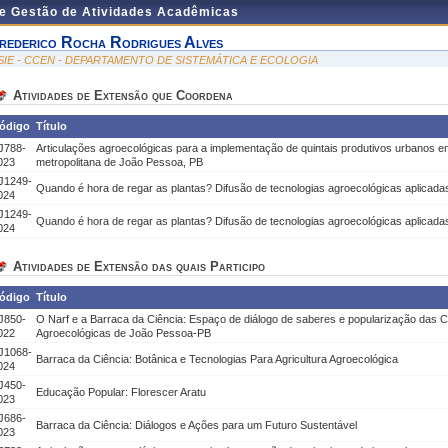
de Gestão de Atividades Acadêmicas
rederico Rocha Rodrigues Alves
SIE - CCEN - DEPARTAMENTO DE SISTEMÁTICA E ECOLOGIA
Atividades de Extensão que Coordena
ódigo
Título
J788-
Articulações agroecológicas para a implementação de quintais produtivos urbanos 
023
metropolitana de João Pessoa, PB
J1249-
Quando é hora de regar as plantas? Difusão de tecnologias agroecológicas aplicadas
024
J1249-
Quando é hora de regar as plantas? Difusão de tecnologias agroecológicas aplicadas
024
Atividades de Extensão das quais Participo
ódigo
Título
J850-
O Narf e a Barraca da Ciência: Espaço de diálogo de saberes e popularização das C
022
Agroecológicas de João Pessoa-PB
J1068-
Barraca da Ciência: Botânica e Tecnologias Para Agricultura Agroecológica
024
J450-
Educação Popular: Florescer Aratu
023
J686-
Barraca da Ciência: Diálogos e Ações para um Futuro Sustentável
023