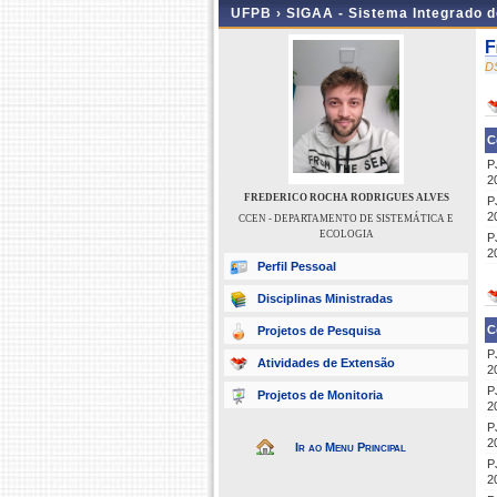
UFPB ›
SIGAA - Sistema Integrado 
F
D
C
P
2
FREDERICO ROCHA RODRIGUES ALVES
P
2
CCEN - DEPARTAMENTO DE SISTEMÁTICA E
ECOLOGIA
P
2
Perfil Pessoal
Disciplinas Ministradas
C
Projetos de Pesquisa
P
Atividades de Extensão
2
P
Projetos de Monitoria
2
P
2
Ir ao Menu Principal
P
2