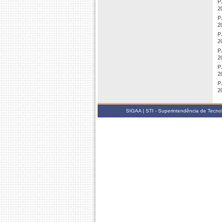
P
2
P
2
P
2
P
2
P
2
P
2
SIGAA | STI - Superintendência de Tecn