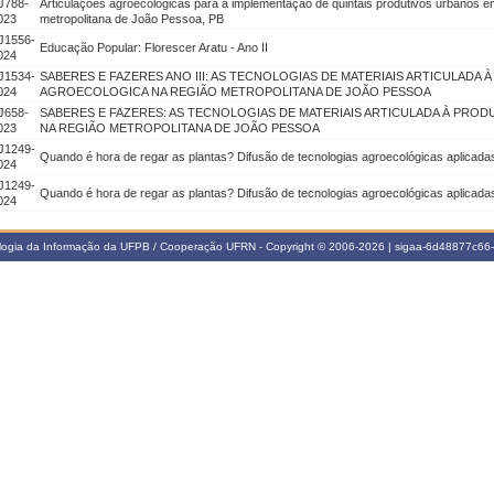
J788-
Articulações agroecológicas para a implementação de quintais produtivos urbanos 
023
metropolitana de João Pessoa, PB
J1556-
Educação Popular: Florescer Aratu - Ano II
024
J1534-
SABERES E FAZERES ANO III: AS TECNOLOGIAS DE MATERIAIS ARTICULADA
024
AGROECOLOGICA NA REGIÃO METROPOLITANA DE JOÃO PESSOA
J658-
SABERES E FAZERES: AS TECNOLOGIAS DE MATERIAIS ARTICULADA À PR
023
NA REGIÃO METROPOLITANA DE JOÃO PESSOA
J1249-
Quando é hora de regar as plantas? Difusão de tecnologias agroecológicas aplicadas
024
J1249-
Quando é hora de regar as plantas? Difusão de tecnologias agroecológicas aplicadas
024
ologia da Informação da UFPB / Cooperação UFRN - Copyright © 2006-2026 | sigaa-6d48877c6