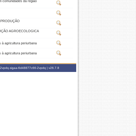
em comunidades da região
 À PRODUÇÃO
ODUÇÃO AGROECOLOGICA
 à agricultura periurbana
 à agricultura periurbana
6-2vpdq.sigaa-6d48877c66-2vpdq |
v26.7.8