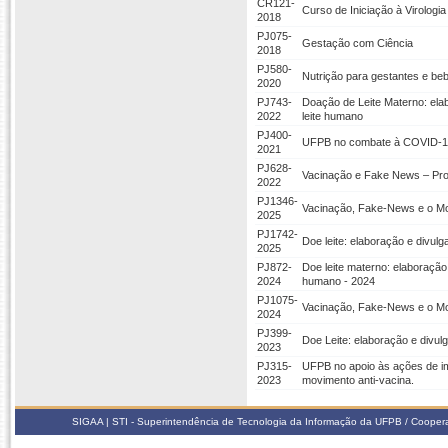
CR121-
Curso de Iniciação à Virologi
2018
PJ075-
Gestação com Ciência
2018
PJ580-
Nutrição para gestantes e be
2020
PJ743-
Doação de Leite Materno: elab
2022
leite humano
PJ400-
UFPB no combate à COVID-19
2021
PJ628-
Vacinação e Fake News – Pro
2022
PJ1346-
Vacinação, Fake-News e o Mov
2025
PJ1742-
Doe leite: elaboração e divul
2025
PJ872-
Doe leite materno: elaboração
2024
humano - 2024
PJ1075-
Vacinação, Fake-News e o Mo
2024
PJ399-
Doe Leite: elaboração e divul
2023
PJ315-
UFPB no apoio às ações de i
2023
movimento anti-vacina.
SIGAA | STI - Superintendência de Tecnologia da Informação da UFPB / Coope