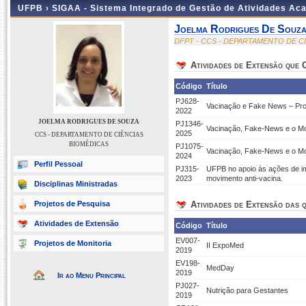
UFPB ›
SIGAA - Sistema Integrado de Gestão de Atividades Ac
Joelma Rodrigues De Souz
DFPT - CCS - DEPARTAMENTO DE C
Atividades de Extensão que
Código
Título
PJ628-
Vacinação e Fake News – Pro
2022
JOELMA RODRIGUES DE SOUZA
PJ1346-
Vacinação, Fake-News e o Mov
2025
CCS - DEPARTAMENTO DE CIÊNCIAS
BIOMÉDICAS
PJ1075-
Vacinação, Fake-News e o Mo
2024
Perfil Pessoal
PJ315-
UFPB no apoio às ações de i
2023
movimento anti-vacina.
Disciplinas Ministradas
Projetos de Pesquisa
Atividades de Extensão das q
Atividades de Extensão
Código
Título
EV007-
Projetos de Monitoria
II ExpoMed
2019
EV198-
MedDay
2019
Ir ao Menu Principal
PJ027-
Nutrição para Gestantes
2019