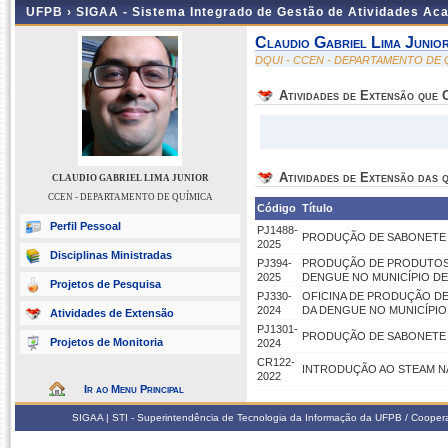
UFPB ›
SIGAA - Sistema Integrado de Gestão de Atividades Ac
Claudio Gabriel Lima Junio
DQUI - CCEN - DEPARTAMENTO DE 
Atividades de Extensão que
Atividades de Extensão das q
CLAUDIO GABRIEL LIMA JUNIOR
CCEN - DEPARTAMENTO DE QUÍMICA
Código
Título
Perfil Pessoal
PJ1488-
PRODUÇÃO DE SABONETE C
2025
Disciplinas Ministradas
PJ394-
PRODUÇÃO DE PRODUTOS 
2025
DENGUE NO MUNICÍPIO DE A
Projetos de Pesquisa
PJ330-
OFICINA DE PRODUÇÃO D
2024
DA DENGUE NO MUNICÍPIO 
Atividades de Extensão
PJ1301-
PRODUÇÃO DE SABONETE 
Projetos de Monitoria
2024
CR122-
INTRODUÇÃO AO STEAM NA
2022
Ir ao Menu Principal
SIGAA | STI - Superintendência de Tecnologia da Informação da UFPB / Coope