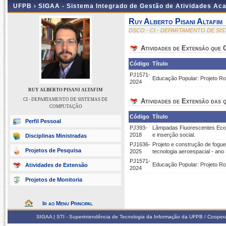
UFPB ›
SIGAA - Sistema Integrado de Gestão de Atividades Ac
Ruy Alberto Pisani Altafim
DSCO - CI - DEPARTAMENTO DE S
Atividades de Extensão que
Código
Título
PJ1571-
Educação Popular: Projeto 
2024
RUY ALBERTO PISANI ALTAFIM
CI - DEPARTAMENTO DE SISTEMAS DE
Atividades de Extensão das q
COMPUTAÇÃO
Código
Título
Perfil Pessoal
PJ393-
Lâmpadas Fluorescentes Econô
2018
e inserção social.
Disciplinas Ministradas
PJ1636-
Projeto e construção de fogu
Projetos de Pesquisa
2025
tecnologia aeroespacial - ano
PJ1571-
Educação Popular: Projeto 
Atividades de Extensão
2024
Projetos de Monitoria
Ir ao Menu Principal
SIGAA | STI - Superintendência de Tecnologia da Informação da UFPB / Coope