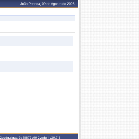
João Pessoa, 09 de Agosto de 2026
6-2vpdq.sigaa-6d48877c66-2vpdq |
v26.7.8