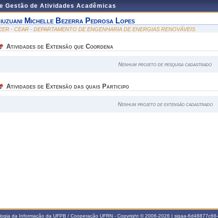
de Gestão de Atividades Acadêmicas
iuzuani Michelle Bezerra Pedrosa Lopes
EER - CEAR - DEPARTAMENTO DE ENGENHARIA DE ENERGIAS RENOVÁVEIS
Atividades de Extensão que Coordena
Nenhum projeto de pesquisa cadastrado
Atividades de Extensão das quais Participo
Nenhum projeto de extensão cadastrado
ologia da Informação da UFPB / Cooperação UFRN - Copyright © 2006-2026 | sigaa-6d48877c6