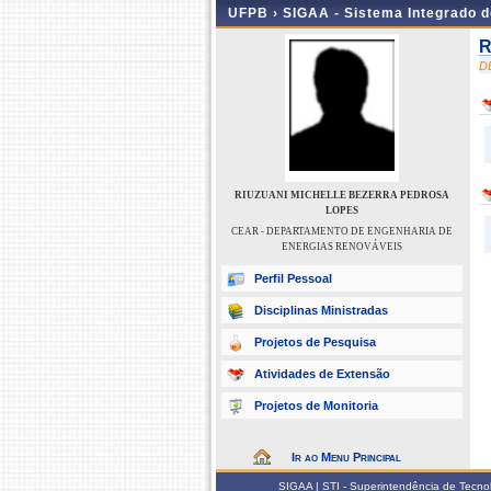
UFPB ›
SIGAA - Sistema Integrado 
R
D
RIUZUANI MICHELLE BEZERRA PEDROSA
LOPES
CEAR - DEPARTAMENTO DE ENGENHARIA DE
ENERGIAS RENOVÁVEIS
Perfil Pessoal
Disciplinas Ministradas
Projetos de Pesquisa
Atividades de Extensão
Projetos de Monitoria
Ir ao Menu Principal
SIGAA | STI - Superintendência de Tecn