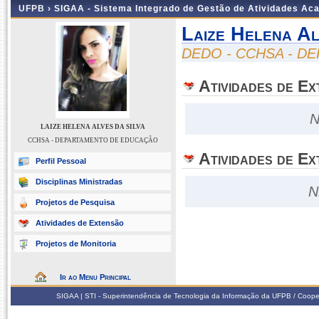
UFPB ›
SIGAA - Sistema Integrado de Gestão de Atividades Ac
Laize Helena Al
DEDO - CCHSA - 
Atividades de E
N
LAIZE HELENA ALVES DA SILVA
CCHSA - DEPARTAMENTO DE EDUCAÇÃO
Atividades de Ex
Perfil Pessoal
Disciplinas Ministradas
N
Projetos de Pesquisa
Atividades de Extensão
Projetos de Monitoria
Ir ao Menu Principal
SIGAA | STI - Superintendência de Tecnologia da Informação da UFPB / Coope