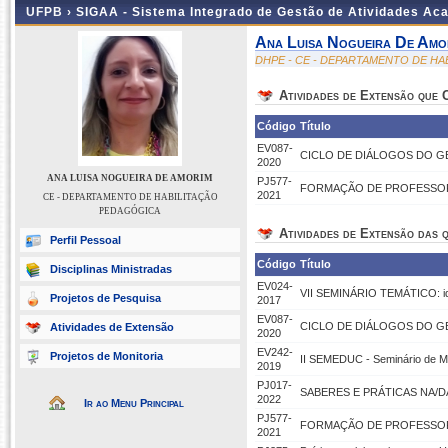
UFPB ›
SIGAA - Sistema Integrado de Gestão de Atividades Ac
Ana Luisa Nogueira De Amo
DHPE - CE - DEPARTAMENTO DE H
Atividades de Extensão que
Código
Título
EV087-
CICLO DE DIÁLOGOS DO GEPEI
2020
ANA LUISA NOGUEIRA DE AMORIM
PJ577-
FORMAÇÃO DE PROFESSORAS/
2021
CE - DEPARTAMENTO DE HABILITAÇÃO
PEDAGÓGICA
Atividades de Extensão das q
Perfil Pessoal
Código
Título
Disciplinas Ministradas
EV024-
VII SEMINÁRIO TEMÁTICO: ide
Projetos de Pesquisa
2017
EV087-
CICLO DE DIÁLOGOS DO GEPEI
Atividades de Extensão
2020
EV242-
Projetos de Monitoria
II SEMEDUC - Seminário de Me
2019
PJ017-
SABERES E PRÁTICAS NA/D
2022
Ir ao Menu Principal
PJ577-
FORMAÇÃO DE PROFESSORAS/
2021