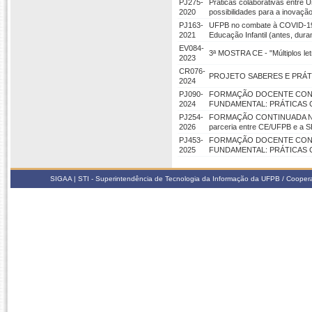
PJ275-
Práticas colaborativas entre
2020
possibilidades para a inovação
PJ163-
UFPB no combate à COVID-19:
2021
Educação Infantil (antes, dur
EV084-
3ª MOSTRA CE - "Múltiplos le
2023
CR076-
PROJETO SABERES E PRÁT
2024
PJ090-
FORMAÇÃO DOCENTE CONTI
2024
FUNDAMENTAL: PRÁTICAS 
PJ254-
FORMAÇÃO CONTINUADA NA
2026
parceria entre CE/UFPB e a
PJ453-
FORMAÇÃO DOCENTE CONTI
2025
FUNDAMENTAL: PRÁTICAS 
SIGAA | STI - Superintendência de Tecnologia da Informação da UFPB / Coope