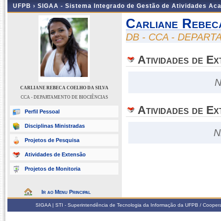
UFPB ›
SIGAA - Sistema Integrado de Gestão de Atividades Ac
Carliane Rebec
DB - CCA - DEPAR
Atividades de E
N
CARLIANE REBECA COELHO DA SILVA
CCA - DEPARTAMENTO DE BIOCIÊNCIAS
Atividades de Ex
Perfil Pessoal
Disciplinas Ministradas
N
Projetos de Pesquisa
Atividades de Extensão
Projetos de Monitoria
Ir ao Menu Principal
SIGAA | STI - Superintendência de Tecnologia da Informação da UFPB / Coope