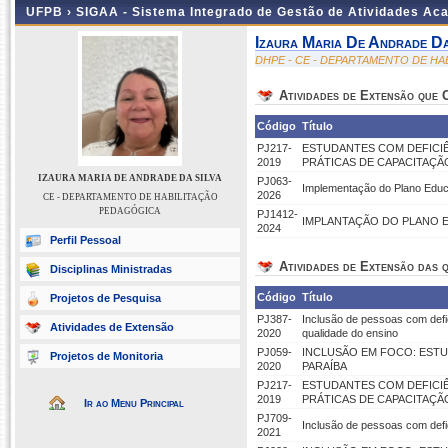
UFPB ›
SIGAA - Sistema Integrado de Gestão de Atividades Ac
Izaura Maria De Andrade Da
DHPE - CE - DEPARTAMENTO DE H
Atividades de Extensão que
Código
Título
PJ217-
ESTUDANTES COM DEFICIÊ
2019
PRÁTICAS DE CAPACITAÇ
IZAURA MARIA DE ANDRADE DA SILVA
PJ063-
Implementação do Plano Educac
2026
CE - DEPARTAMENTO DE HABILITAÇÃO
PEDAGÓGICA
PJ1412-
IMPLANTAÇÃO DO PLANO E
2024
Perfil Pessoal
Atividades de Extensão das q
Disciplinas Ministradas
Código
Título
Projetos de Pesquisa
PJ387-
Inclusão de pessoas com defi
Atividades de Extensão
2020
qualidade do ensino
PJ059-
INCLUSÃO EM FOCO: ESTU
Projetos de Monitoria
2020
PARAÍBA
PJ217-
ESTUDANTES COM DEFICIÊ
2019
PRÁTICAS DE CAPACITAÇ
Ir ao Menu Principal
PJ709-
Inclusão de pessoas com defi
2021