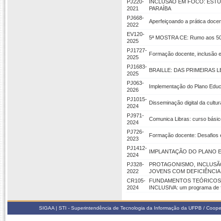
PJ220-
INCLUSÃO EM FOCO: ESTU
2021
PARAÍBA
PJ668-
Aperfeiçoando a prática docen
2022
EV120-
5ª MOSTRA CE: Rumo aos 50+
2025
PJ1727-
Formação docente, inclusão e 
2025
PJ1683-
BRAILLE: DAS PRIMEIRAS 
2025
PJ063-
Implementação do Plano Educac
2026
PJ1015-
Disseminação digital da cultu
2024
PJ971-
Comunica Libras: curso básico
2024
PJ726-
Formação docente: Desafios e
2023
PJ1412-
IMPLANTAÇÃO DO PLANO E
2024
PJ328-
PROTAGONISMO, INCLUSÃO
2022
JOVENS COM DEFICIÊNCIA
CR105-
FUNDAMENTOS TEÓRICOS 
2024
INCLUSIVA: um programa de f
SIGAA | STI - Superintendência de Tecnologia da Informação da UFPB / Coope