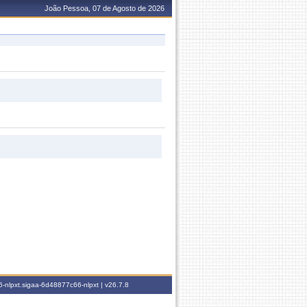
João Pessoa, 07 de Agosto de 2026
-nlpxt.sigaa-6d48877c66-nlpxt |
v26.7.8