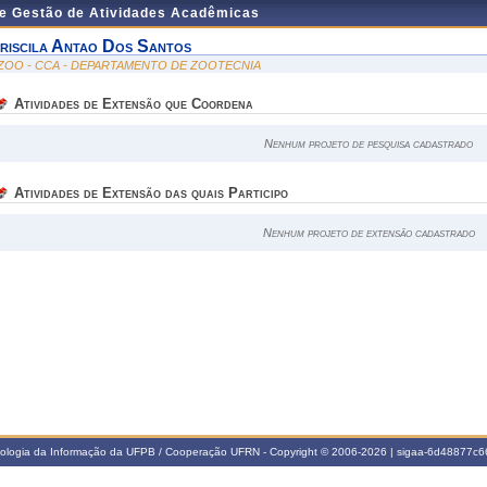
de Gestão de Atividades Acadêmicas
riscila Antao Dos Santos
ZOO - CCA - DEPARTAMENTO DE ZOOTECNIA
Atividades de Extensão que Coordena
Nenhum projeto de pesquisa cadastrado
Atividades de Extensão das quais Participo
Nenhum projeto de extensão cadastrado
nologia da Informação da UFPB / Cooperação UFRN - Copyright © 2006-2026 | sigaa-6d48877c66