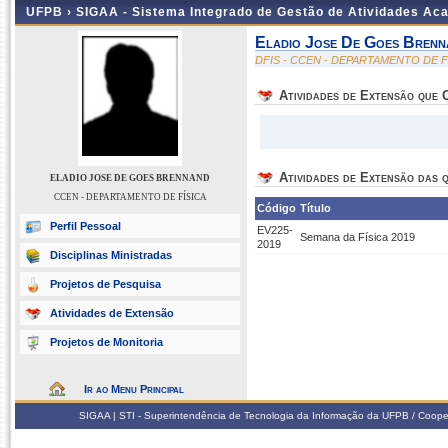
UFPB ›
SIGAA - Sistema Integrado de Gestão de Atividades Ac
Eladio Jose De Goes Brenn
DFIS - CCEN - DEPARTAMENTO DE F
Atividades de Extensão que
Atividades de Extensão das q
ELADIO JOSE DE GOES BRENNAND
CCEN - DEPARTAMENTO DE FÍSICA
Código
Título
Perfil Pessoal
EV225-
Semana da Física 2019
2019
Disciplinas Ministradas
Projetos de Pesquisa
Atividades de Extensão
Projetos de Monitoria
Ir ao Menu Principal
SIGAA | STI - Superintendência de Tecnologia da Informação da UFPB / Coope