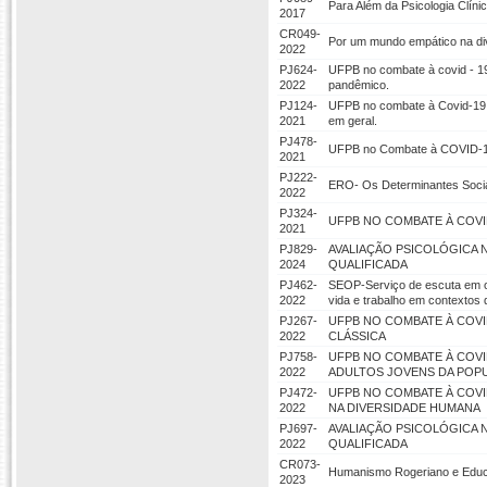
Para Além da Psicologia Clín
2017
CR049-
Por um mundo empático na di
2022
PJ624-
UFPB no combate à covid - 19:
2022
pandêmico.
PJ124-
UFPB no combate à Covid-19: 
2021
em geral.
PJ478-
UFPB no Combate à COVID-19:
2021
PJ222-
ERO- Os Determinantes Socia
2022
PJ324-
UFPB NO COMBATE À COVI
2021
PJ829-
AVALIAÇÃO PSICOLÓGICA 
2024
QUALIFICADA
PJ462-
SEOP-Serviço de escuta em or
2022
vida e trabalho em contextos
PJ267-
UFPB NO COMBATE À COVID
2022
CLÁSSICA
PJ758-
UFPB NO COMBATE À COVID
2022
ADULTOS JOVENS DA POP
PJ472-
UFPB NO COMBATE À COVI
2022
NA DIVERSIDADE HUMANA
PJ697-
AVALIAÇÃO PSICOLÓGICA 
2022
QUALIFICADA
CR073-
Humanismo Rogeriano e Educ
2023