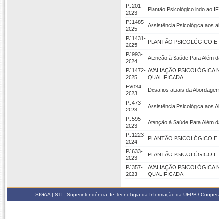
PJ201-
Plantão Psicológico indo ao 
2023
PJ1485-
Assistência Psicológica aos 
2025
PJ1431-
PLANTÃO PSICOLÓGICO E 
2025
PJ993-
Atenção à Saúde Para Além da
2024
PJ1472-
AVALIAÇÃO PSICOLÓGICA 
2025
QUALIFICADA
EV034-
Desafios atuais da Abordage
2023
PJ473-
Assistência Psicológica aos 
2023
PJ595-
Atenção à Saúde Para Além da
2023
PJ1223-
PLANTÃO PSICOLÓGICO E 
2024
PJ633-
PLANTÃO PSICOLÓGICO E 
2023
PJ357-
AVALIAÇÃO PSICOLÓGICA 
2023
QUALIFICADA
SIGAA | STI - Superintendência de Tecnologia da Informação da UFPB / Coope