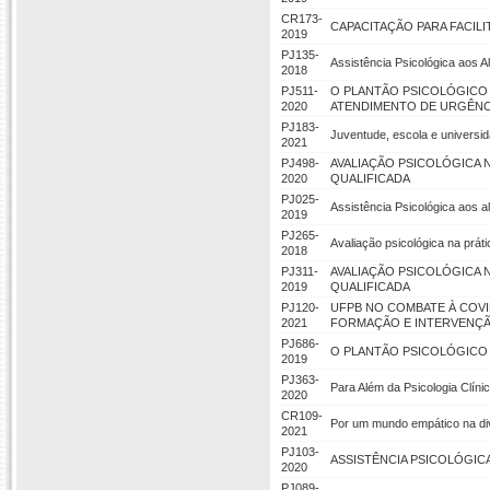
CR173-
CAPACITAÇÃO PARA FACIL
2019
PJ135-
Assistência Psicológica aos
2018
PJ511-
O PLANTÃO PSICOLÓGICO 
2020
ATENDIMENTO DE URGÊNC
PJ183-
Juventude, escola e universi
2021
PJ498-
AVALIAÇÃO PSICOLÓGICA 
2020
QUALIFICADA
PJ025-
Assistência Psicológica aos 
2019
PJ265-
Avaliação psicológica na prát
2018
PJ311-
AVALIAÇÃO PSICOLÓGICA 
2019
QUALIFICADA
PJ120-
UFPB NO COMBATE À COVID
2021
FORMAÇÃO E INTERVENÇÃ
PJ686-
O PLANTÃO PSICOLÓGICO 
2019
PJ363-
Para Além da Psicologia Clíni
2020
CR109-
Por um mundo empático na div
2021
PJ103-
ASSISTÊNCIA PSICOLÓGIC
2020
PJ089-