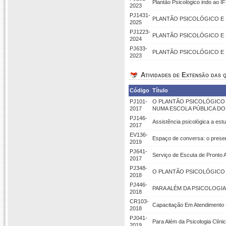
Plantão Psicológico indo ao 
2023
PJ1431-
PLANTÃO PSICOLÓGICO E 
2025
PJ1223-
PLANTÃO PSICOLÓGICO E 
2024
PJ633-
PLANTÃO PSICOLÓGICO E 
2023
Atividades de Extensão das q
Código
Título
PJ101-
O PLANTÃO PSICOLÓGICO N
2017
NUMA ESCOLA PÚBLICA DO
PJ146-
Assistência psicológica a es
2017
EV136-
Espaço de conversa: o present
2019
PJ641-
Serviço de Escuta de Pronto 
2017
PJ348-
O PLANTÃO PSICOLÓGICO N
2018
PJ446-
PARA ALÉM DA PSICOLOGIA
2018
CR103-
Capacitação Em Atendimento 
2018
PJ041-
Para Além da Psicologia Clíni
2019