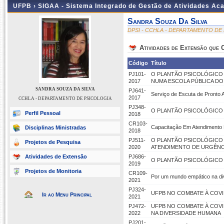
UFPB ›
SIGAA - Sistema Integrado de Gestão de Atividades Ac
Sandra Souza Da Silva
DPSI - CCHLA - DEPARTAMENTO DE
Atividades de Extensão que
Código
Título
PJ101-
O PLANTÃO PSICOLÓGICO N
2017
NUMA ESCOLA PÚBLICA DO
SANDRA SOUZA DA SILVA
PJ641-
Serviço de Escuta de Pronto 
2017
CCHLA - DEPARTAMENTO DE PSICOLOGIA
PJ348-
O PLANTÃO PSICOLÓGICO N
Perfil Pessoal
2018
CR103-
Capacitação Em Atendimento 
Disciplinas Ministradas
2018
PJ511-
O PLANTÃO PSICOLÓGICO 
Projetos de Pesquisa
2020
ATENDIMENTO DE URGÊNC
Atividades de Extensão
PJ686-
O PLANTÃO PSICOLÓGICO 
2019
Projetos de Monitoria
CR109-
Por um mundo empático na div
2021
PJ324-
UFPB NO COMBATE À COVI
Ir ao Menu Principal
2021
PJ472-
UFPB NO COMBATE À COVI
2022
NA DIVERSIDADE HUMANA
PJ201-