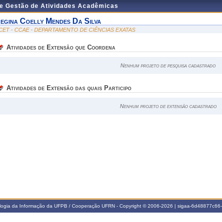
de Gestão de Atividades Acadêmicas
egina Coelly Mendes Da Silva
CET - CCAE - DEPARTAMENTO DE CIÊNCIAS EXATAS
Atividades de Extensão que Coordena
Nenhum projeto de pesquisa cadastrado
Atividades de Extensão das quais Participo
Nenhum projeto de extensão cadastrado
ologia da Informação da UFPB / Cooperação UFRN - Copyright © 2006-2026 | sigaa-6d48877c6