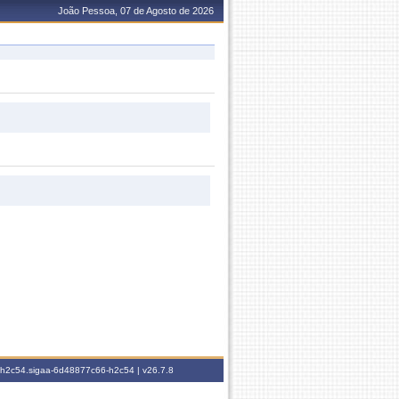
João Pessoa, 07 de Agosto de 2026
6-h2c54.sigaa-6d48877c66-h2c54 |
v26.7.8