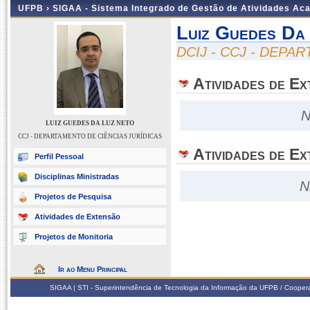
UFPB ›
SIGAA - Sistema Integrado de Gestão de Atividades Ac
Luiz Guedes Da
DCIJ - CCJ - DEPA
Atividades de E
N
LUIZ GUEDES DA LUZ NETO
CCJ - DEPARTAMENTO DE CIÊNCIAS JURÍDICAS
Atividades de Ex
Perfil Pessoal
Disciplinas Ministradas
N
Projetos de Pesquisa
Atividades de Extensão
Projetos de Monitoria
Ir ao Menu Principal
SIGAA | STI - Superintendência de Tecnologia da Informação da UFPB / Coope