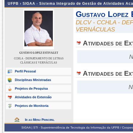
UFPB ›
SIGAA - Sistema Integrado de Gestão de Atividades Ac
Gustavo Lopez 
DLCV - CCHLA - D
VERNÁCULAS
Atividades de E
GUSTAVO LOPEZ ESTIVALET
N
CCHLA - DEPARTAMENTO DE LETRAS
CLÁSSICAS E VERNÁCULAS
Perfil Pessoal
Atividades de Ex
Disciplinas Ministradas
N
Projetos de Pesquisa
Atividades de Extensão
Projetos de Monitoria
Ir ao Menu Principal
SIGAA | STI - Superintendência de Tecnologia da Informação da UFPB / Coope