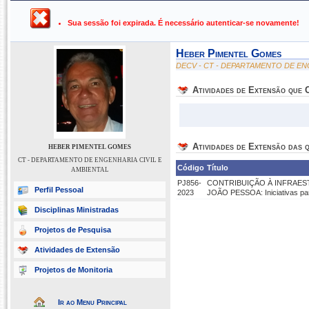
UFPB ›
SIGAA - Sistema Integrado de Gestão de Atividades Ac
Sua sessão foi expirada. É necessário autenticar-se novamente!
Heber Pimentel Gomes
DECV - CT - DEPARTAMENTO DE EN
Atividades de Extensão que
Atividades de Extensão das q
HEBER PIMENTEL GOMES
CT - DEPARTAMENTO DE ENGENHARIA CIVIL E
Código
Título
AMBIENTAL
PJ856-
CONTRIBUIÇÃO À INFRAES
Perfil Pessoal
2023
JOÃO PESSOA: Iniciativas par
Disciplinas Ministradas
Projetos de Pesquisa
Atividades de Extensão
Projetos de Monitoria
Ir ao Menu Principal