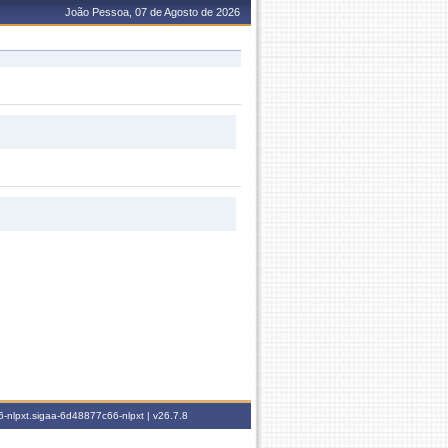
João Pessoa, 07 de Agosto de 2026
-nlpxt.sigaa-6d48877c66-nlpxt |
v26.7.8