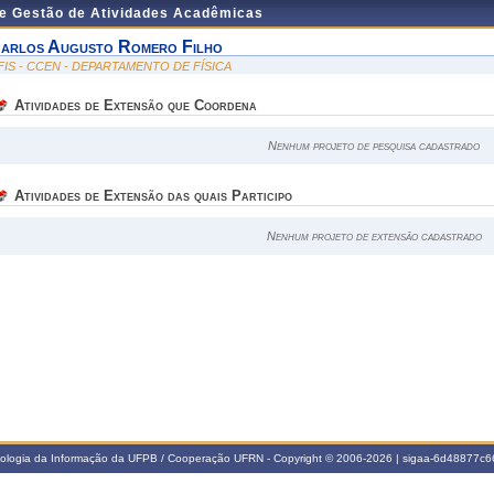
de Gestão de Atividades Acadêmicas
arlos Augusto Romero Filho
FIS - CCEN - DEPARTAMENTO DE FÍSICA
Atividades de Extensão que Coordena
Nenhum projeto de pesquisa cadastrado
Atividades de Extensão das quais Participo
Nenhum projeto de extensão cadastrado
nologia da Informação da UFPB / Cooperação UFRN - Copyright © 2006-2026 | sigaa-6d48877c66