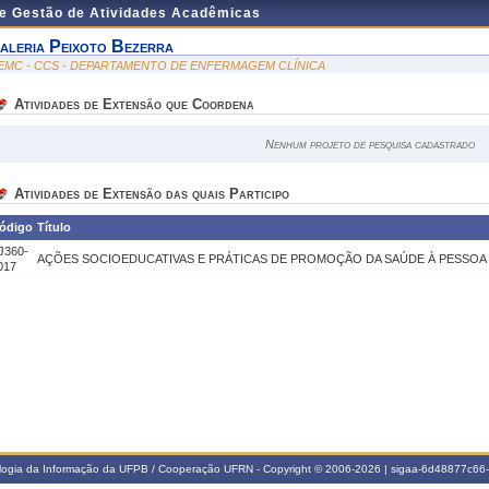
de Gestão de Atividades Acadêmicas
aleria Peixoto Bezerra
EMC - CCS - DEPARTAMENTO DE ENFERMAGEM CLÍNICA
Atividades de Extensão que Coordena
Nenhum projeto de pesquisa cadastrado
Atividades de Extensão das quais Participo
ódigo
Título
J360-
AÇÕES SOCIOEDUCATIVAS E PRÁTICAS DE PROMOÇÃO DA SAÚDE À PESSOA
017
ologia da Informação da UFPB / Cooperação UFRN - Copyright © 2006-2026 | sigaa-6d48877c6