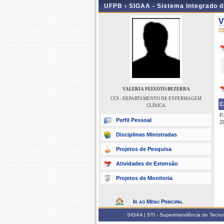
UFPB ›
SIGAA - Sistema Integrado 
V
D
VALERIA PEIXOTO BEZERRA
CCS - DEPARTAMENTO DE ENFERMAGEM
C
CLÍNICA
P
Perfil Pessoal
2
Disciplinas Ministradas
Projetos de Pesquisa
Atividades de Extensão
Projetos de Monitoria
Ir ao Menu Principal
SIGAA | STI - Superintendência de Tecn