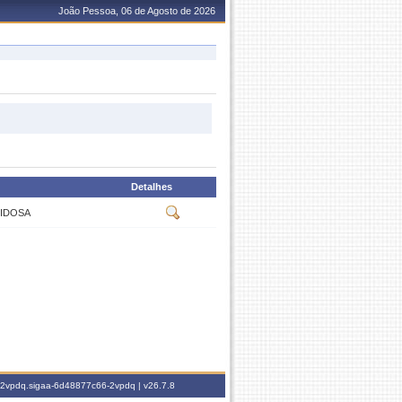
João Pessoa, 06 de Agosto de 2026
Detalhes
 IDOSA
6-2vpdq.sigaa-6d48877c66-2vpdq |
v26.7.8