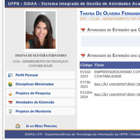
UFPB ›
SIGAA - Sistema Integrado de Gestão de Atividades Ac
Thayna De Oliveira Fernand
DFC - CCSA - DEPARTAMENTO DE F
Atividades de Extensão que
Atividades de Extensão das q
THAYNA DE OLIVEIRA FERNANDES
CCSA - DEPARTAMENTO DE FINANÇAS E
Código
Título
CONTABILIDADE
EV102-
EMPREENDEDORISMO CONTÁ
Perfil Pessoal
2023
CONTABILIDADE
PJ736-
Disciplinas Ministradas
BALCÃO UNIVERSITÁRIO D
2023
PJ1354-
Projetos de Pesquisa
BALCÃO UNIVERSITÁRIO D
2024
Atividades de Extensão
Projetos de Monitoria
Ir ao Menu Principal
SIGAA | STI - Superintendência de Tecnologia da Informação da UFPB / Coope