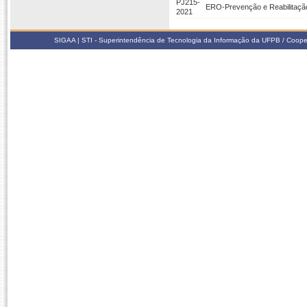
PJ215-
ERO-Prevenção e Reabilitaçã
2021
SIGAA | STI - Superintendência de Tecnologia da Informação da UFPB / Coope