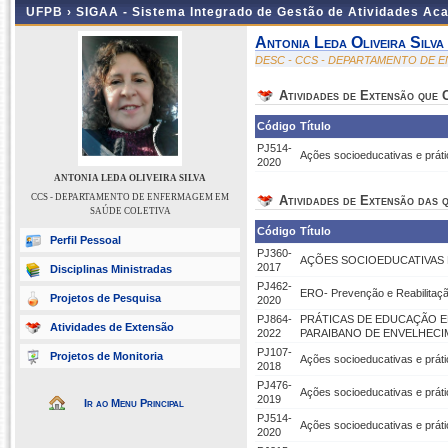
UFPB ›
SIGAA - Sistema Integrado de Gestão de Atividades Ac
Antonia Leda Oliveira Silva
DESC - CCS - DEPARTAMENTO DE 
Atividades de Extensão que
Código
Título
PJ514-
Ações socioeducativas e práti
2020
ANTONIA LEDA OLIVEIRA SILVA
CCS - DEPARTAMENTO DE ENFERMAGEM EM
Atividades de Extensão das q
SAÚDE COLETIVA
Código
Título
Perfil Pessoal
PJ360-
AÇÕES SOCIOEDUCATIVAS 
2017
Disciplinas Ministradas
PJ462-
ERO- Prevenção e Reabilitaç
Projetos de Pesquisa
2020
PJ864-
PRÁTICAS DE EDUCAÇÃO E
Atividades de Extensão
2022
PARAIBANO DE ENVELHEC
PJ107-
Projetos de Monitoria
Ações socioeducativas e prát
2018
PJ476-
Ações socioeducativas e práti
2019
Ir ao Menu Principal
PJ514-
Ações socioeducativas e práti
2020