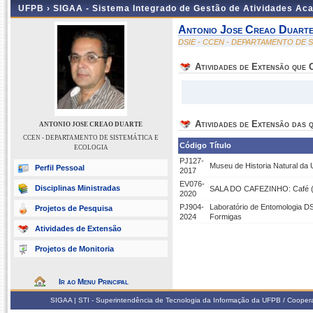
UFPB ›
SIGAA - Sistema Integrado de Gestão de Atividades Ac
Antonio Jose Creao Duart
DSIE - CCEN - DEPARTAMENTO DE 
Atividades de Extensão que
Atividades de Extensão das q
ANTONIO JOSE CREAO DUARTE
CCEN - DEPARTAMENTO DE SISTEMÁTICA E
Código
Título
ECOLOGIA
PJ127-
Museu de Historia Natural da U
Perfil Pessoal
2017
EV076-
Disciplinas Ministradas
SALA DO CAFEZINHO: Café (co
2020
PJ904-
Laboratório de Entomologia 
Projetos de Pesquisa
2024
Formigas
Atividades de Extensão
Projetos de Monitoria
Ir ao Menu Principal
SIGAA | STI - Superintendência de Tecnologia da Informação da UFPB / Coope