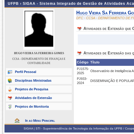
UFPB ›
SIGAA - Sistema Integrado de Gestão de Atividades Ac
Hugo Vieira Sa Ferreira G
DFC - CCSA - DEPARTAMENTO DE F
Atividades de Extensão que
Atividades de Extensão das q
HUGO VIEIRA SA FERREIRA GOMES
CCSA - DEPARTAMENTO DE FINANÇAS E
Código
Título
CONTABILIDADE
PJ1575-
Observatório de Inteligência At
Perfil Pessoal
2025
PJ933-
Disciplinas Ministradas
DISSEMINAÇÃO E POPULARI
2024
Projetos de Pesquisa
Atividades de Extensão
Projetos de Monitoria
Ir ao Menu Principal
SIGAA | STI - Superintendência de Tecnologia da Informação da UFPB / Coope